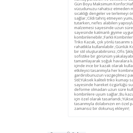
Gün Boyu Maksimum Konfor;Hafif 
vücudunuzu rahatsız etmeden m
sıcaklığı dengeler ve terlemeyi 
sağlar.;Cildi tahriş etmeyen yum
tutarken, nefes alabilen yapısıy
malzemesi sayesinde uzun süre ilk
sayesinde katmanlı giyime uygun
kombinlenebilir.;Farklı Kombinler
Triko Kazak, çok yönlü tasarımı
rahatlıkla kullanılabilir.;Günlük
bir stil oluşturabilirsiniz.;Ofis Ş
sofistike bir görünüm yakalayabili
tamamlayarak soğuk havalara karşı
içinde ince bir kazak olarak kulla
etkileyici tasarımıyla her kombi
gardırobunuzun vazgeçilmez par
Stil;Yüksek kaliteli triko kumaş
sayesinde hareket özgürlüğü suna
deforme olmadan uzun süre kullan
kombinlere uyum sağlar.;Bu kaza
için özel olarak tasarlandı.;Yükse
tasarımıyla dolabınızın en özel pa
zamansız bir dokunuş ekleyin!;