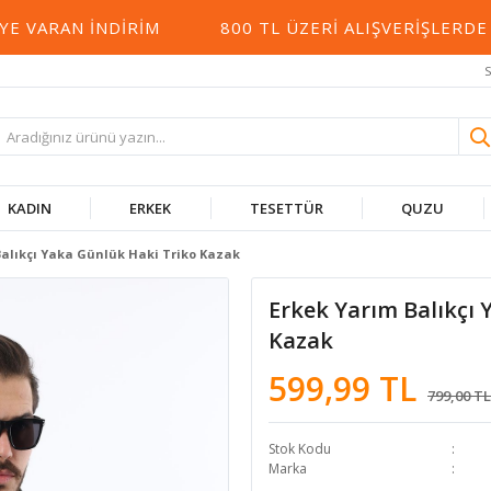
ARAN İNDIRIM
800 TL ÜZERI ALIŞVERIŞLERDE KA
S
KADIN
ERKEK
TESETTÜR
QUZU
Balıkçı Yaka Günlük Haki Triko Kazak
Erkek Yarım Balıkçı 
Kazak
599,99 TL
799,00 TL
Stok Kodu
Marka