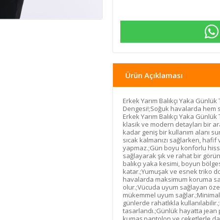
Ürün Açıklaması
Erkek Yarım Balıkçı Yaka Günlük
Dengesi!;Soğuk havalarda hem sı
Erkek Yarım Balıkçı Yaka Günlük 
klasik ve modern detayları bir a
kadar geniş bir kullanım alanı 
sıcak kalmanızı sağlarken, hafif
yapmaz.;Gün boyu konforlu hiss
sağlayarak şık ve rahat bir görün
balıkçı yaka kesimi, boyun bölge
katar.;Yumuşak ve esnek triko do
havalarda maksimum koruma sağl
olur.;Vücuda uyum sağlayan özel k
mükemmel uyum sağlar.;Minimali
günlerde rahatlıkla kullanılabilir.
tasarlandı.;Günlük hayatta jean p
kumaş pantolon ve ceketlerle daha