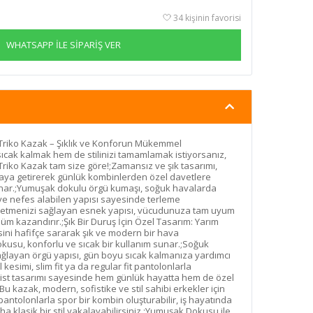
34 kişinin favorisi
WHATSAPP İLE SİPARİŞ VER
 Triko Kazak – Şıklık ve Konforun Mükemmel
cak kalmak hem de stilinizi tamamlamak istiyorsanız,
Triko Kazak tam size göre!;Zamansız ve şık tasarımı,
raya getirerek günlük kombinlerden özel davetlere
sunar.;Yumuşak dokulu örgü kumaşı, soğuk havalarda
 ve nefes alabilen yapısı sayesinde terleme
etmenizi sağlayan esnek yapısı, vücudunuza tam uyum
üm kazandırır.;Şık Bir Duruş İçin Özel Tasarım: Yarım
sini hafifçe sararak şık ve modern bir hava
kusu, konforlu ve sıcak bir kullanım sunar.;Soğuk
ayan örgü yapısı, gün boyu sıcak kalmanıza yardımcı
esimi, slim fit ya da regular fit pantolonlarla
st tasarımı sayesinde hem günlük hayatta hem de özel
;Bu kazak, modern, sofistike ve stil sahibi erkekler için
antolonlarla spor bir kombin oluşturabilir, iş hayatında
 klasik bir stil yakalayabilirsiniz.;Yumuşak Dokusu ile