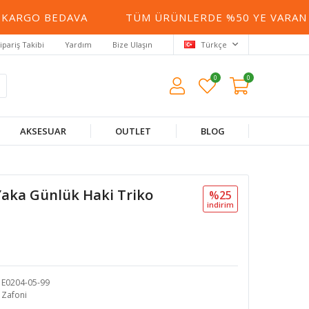
RGO BEDAVA
TÜM ÜRÜNLERDE %50 YE VARAN İND
ipariş Takibi
Yardım
Bize Ulaşın
Türkçe
0
0
AKSESUAR
OUTLET
BLOG
Yaka Günlük Haki Triko
%25
i̇ndi̇ri̇m
E0204-05-99
Zafoni