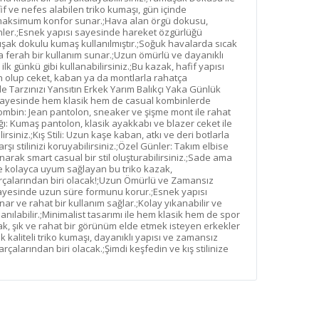
ve nefes alabilen triko kumaşı, gün içinde
aksimum konfor sunar.;Hava alan örgü dokusu,
önler.;Esnek yapısı sayesinde hareket özgürlüğü
uşak dokulu kumaş kullanılmıştır.;Soğuk havalarda sıcak
la ferah bir kullanım sunar.;Uzun ömürlü ve dayanıklı
 günkü gibi kullanabilirsiniz.;Bu kazak, hafif yapısı
 olup ceket, kaban ya da montlarla rahatça
le Tarzınızı Yansıtın Erkek Yarım Balıkçı Yaka Günlük
 sayesinde hem klasik hem de casual kombinlerde
 Kombin: Jean pantolon, sneaker ve şişme mont ile rahat
ıklığı: Kumaş pantolon, klasik ayakkabı ve blazer ceket ile
rsiniz.;Kış Stili: Uzun kaşe kaban, atkı ve deri botlarla
 stilinizi koruyabilirsiniz.;Özel Günler: Takım elbise
narak smart casual bir stil oluşturabilirsiniz.;Sade ama
ne kolayca uyum sağlayan bu triko kazak,
çalarından biri olacak!;Uzun Ömürlü ve Zamansız
ı sayesinde uzun süre formunu korur.;Esnek yapısı
r ve rahat bir kullanım sağlar.;Kolay yıkanabilir ve
ılabilir.;Minimalist tasarımı ile hem klasik hem de spor
k, şık ve rahat bir görünüm elde etmek isteyen erkekler
k kaliteli triko kumaşı, dayanıklı yapısı ve zamansız
rçalarından biri olacak.;Şimdi keşfedin ve kış stilinize