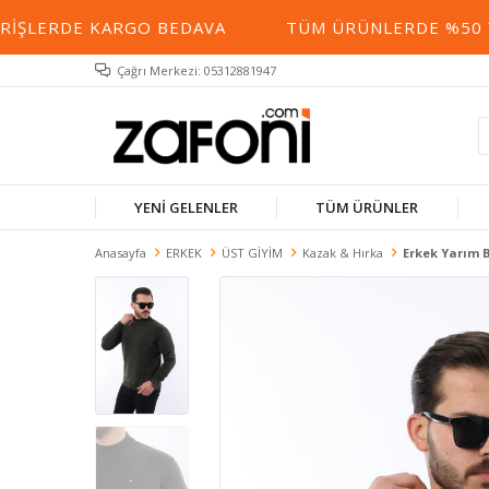
ŞLERDE KARGO BEDAVA
TÜM ÜRÜNLERDE %50 YE V
Çağrı Merkezi: 05312881947
YENİ GELENLER
TÜM ÜRÜNLER
Anasayfa
ERKEK
ÜST GİYİM
Kazak & Hırka
Erkek Yarım 