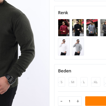
Renk
Beden
S
M
L
XL
-
+