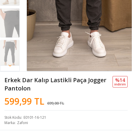
Erkek Dar Kalıp Lastikli Paça Jogger
%14
i̇ndi̇ri̇m
Pantolon
599,99 TL
699,00 TL
Stok Kodu
E0101-16-121
Marka
Zafoni