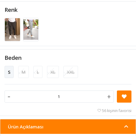
Renk
Beden
S
M
L
XL
XXL
-
+
56 kişinin favorisi
Ürün Açıklaması