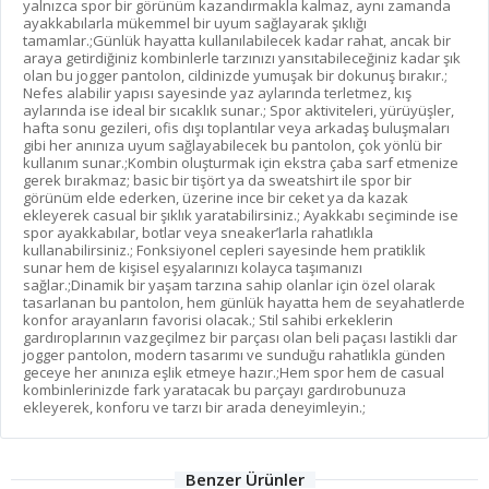
yalnızca spor bir görünüm kazandırmakla kalmaz, aynı zamanda
ayakkabılarla mükemmel bir uyum sağlayarak şıklığı
tamamlar.;Günlük hayatta kullanılabilecek kadar rahat, ancak bir
araya getirdiğiniz kombinlerle tarzınızı yansıtabileceğiniz kadar şık
olan bu jogger pantolon, cildinizde yumuşak bir dokunuş bırakır.;
Nefes alabilir yapısı sayesinde yaz aylarında terletmez, kış
aylarında ise ideal bir sıcaklık sunar.; Spor aktiviteleri, yürüyüşler,
hafta sonu gezileri, ofis dışı toplantılar veya arkadaş buluşmaları
gibi her anınıza uyum sağlayabilecek bu pantolon, çok yönlü bir
kullanım sunar.;Kombin oluşturmak için ekstra çaba sarf etmenize
gerek bırakmaz; basic bir tişört ya da sweatshirt ile spor bir
görünüm elde ederken, üzerine ince bir ceket ya da kazak
ekleyerek casual bir şıklık yaratabilirsiniz.; Ayakkabı seçiminde ise
spor ayakkabılar, botlar veya sneaker’larla rahatlıkla
kullanabilirsiniz.; Fonksiyonel cepleri sayesinde hem pratiklik
sunar hem de kişisel eşyalarınızı kolayca taşımanızı
sağlar.;Dinamik bir yaşam tarzına sahip olanlar için özel olarak
tasarlanan bu pantolon, hem günlük hayatta hem de seyahatlerde
konfor arayanların favorisi olacak.; Stil sahibi erkeklerin
gardıroplarının vazgeçilmez bir parçası olan beli paçası lastikli dar
jogger pantolon, modern tasarımı ve sunduğu rahatlıkla günden
geceye her anınıza eşlik etmeye hazır.;Hem spor hem de casual
kombinlerinizde fark yaratacak bu parçayı gardırobunuza
ekleyerek, konforu ve tarzı bir arada deneyimleyin.;
Benzer Ürünler