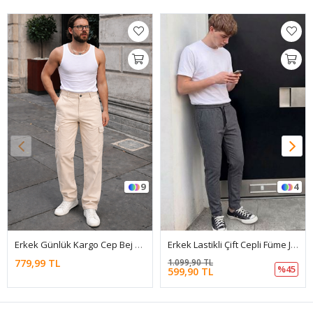
9
4
Erkek Günlük Kargo Cep Bej Baggy Pantolon
Erkek Lastikli Çift Cepli Füme Jogger Pantolon
779,99 TL
1.099,90 TL
%45
599,90 TL