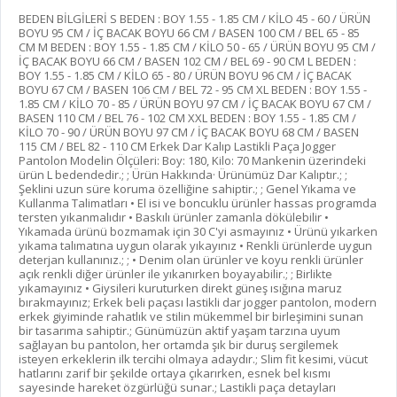
BEDEN BİLGİLERİ S BEDEN : BOY 1.55 - 1.85 CM / KİLO 45 - 60 / ÜRÜN
BOYU 95 CM / İÇ BACAK BOYU 66 CM / BASEN 100 CM / BEL 65 - 85
CM M BEDEN : BOY 1.55 - 1.85 CM / KİLO 50 - 65 / ÜRÜN BOYU 95 CM /
İÇ BACAK BOYU 66 CM / BASEN 102 CM / BEL 69 - 90 CM L BEDEN :
BOY 1.55 - 1.85 CM / KİLO 65 - 80 / ÜRÜN BOYU 96 CM / İÇ BACAK
BOYU 67 CM / BASEN 106 CM / BEL 72 - 95 CM XL BEDEN : BOY 1.55 -
1.85 CM / KİLO 70 - 85 / ÜRÜN BOYU 97 CM / İÇ BACAK BOYU 67 CM /
BASEN 110 CM / BEL 76 - 102 CM XXL BEDEN : BOY 1.55 - 1.85 CM /
KİLO 70 - 90 / ÜRÜN BOYU 97 CM / İÇ BACAK BOYU 68 CM / BASEN
115 CM / BEL 82 - 110 CM Erkek Dar Kalıp Lastikli Paça Jogger
Pantolon Modelin Ölçüleri: Boy: 180, Kilo: 70 Mankenin üzerindeki
ürün L bedendedir.; ; Ürün Hakkında· Ürünümüz Dar Kalıptır.; ;
Şeklini uzun süre koruma özelliğine sahiptir.; ; Genel Yıkama ve
Kullanma Talimatları • El isi ve boncuklu ürünler hassas programda
tersten yıkanmalıdır • Baskılı ürünler zamanla dökülebilir •
Yıkamada ürünü bozmamak için 30 C'yi asmayınız • Ürünü yıkarken
yıkama talımatına uygun olarak yıkayınız • Renkli ürünlerde uygun
deterjan kullanınız.; ; • Denim olan ürünler ve koyu renkli ürünler
açık renkli diğer ürünler ile yıkanırken boyayabilir.; ; Birlikte
yıkamayınız • Giysileri kuruturken direkt güneş ısığına maruz
bırakmayınız; Erkek beli paçası lastikli dar jogger pantolon, modern
erkek giyiminde rahatlık ve stilin mükemmel bir birleşimini sunan
bir tasarıma sahiptir.; Günümüzün aktif yaşam tarzına uyum
sağlayan bu pantolon, her ortamda şık bir duruş sergilemek
isteyen erkeklerin ilk tercihi olmaya adaydır.; Slim fit kesimi, vücut
hatlarını zarif bir şekilde ortaya çıkarırken, esnek bel kısmı
sayesinde hareket özgürlüğü sunar.; Lastikli paça detayları