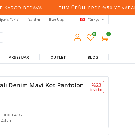
 KARGO BEDAVA
TÜM ÜRÜNLERDE %50 YE VARAN İ
ipariş Takibi
Yardım
Bize Ulaşın
Türkçe
0
0
AKSESUAR
OUTLET
BLOG
ralı Denim Mavi Kot Pantolon
%22
i̇ndi̇ri̇m
E0101-04-98
Zafoni