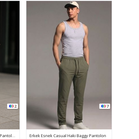
2
7
Erkek Günlük Premium Gri Baggy Pantolon
Erkek Esnek Casual Haki Baggy Pantolon
Erkek Re