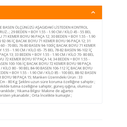
VE BASEN ÖLÇÜNÜZÜ AŞAGIDAKİ LİSTEDEN KONTROL
...; 29 BEDEN = BOY 1.55 - 1.90 CM / KİLO 45 - 55 BEL
 71 KEMER BOYU 96 PAÇA 12; 30 BEDEN = BOY 1.55 - 1.90
EN 92-96 İÇ BACAK BOYU 71 KEMER BOYU 96 PAÇA 12; 31
O 60 - 70 BEL 76-80 BASEN 94-100İÇ BACAK BOYU 71 KEMER
1.55 - 1.90 CM / KİLO 65- 75 BEL 78-82 BASEN 96-102 İÇ
A 13; 33 BEDEN = BOY 1.55 - 1.90 CM / KİLO 70- 80 BEL
YU 72 KEMER BOYU 97 PAÇA 14; 34 BEDEN = BOY 1.55 -
6 BASEN 100-106 İÇ BACAK BOYU 72 KEMER BOYU 98 PAÇA
M / KİLO 80 - 90 BEL 84-90 BASEN 106-112 İÇ BACAK BOYU
EN = BOY 1.55 - 1.90 CM / KİLO 85 - 100 BEL 88-92 BASEN
 BOYU 98 PAÇA 15; Manken Üzerindeki Ürün : 33
Cm - 80 Kg; Şeklini uzun süre koruma özelliğine sahiptir.;
ekilde tutma özelliğine sahiptir, güneş ışığına, olumsuz
nıklıdır.; Yıkama Bilgisi· Makine de ağartıcı
ten yıkanabilir.; Orta İncelikte kumaştır.;