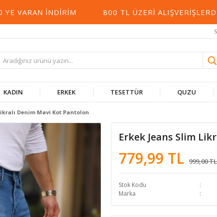
 VARAN İNDIRIM
800 TL ÜZERI ALIŞVERIŞLERDE
S
KADIN
ERKEK
TESETTÜR
QUZU
Likralı Denim Mavi Kot Pantolon
Erkek Jeans Slim Lik
779,99 TL
999,00 TL
Stok Kodu
Marka