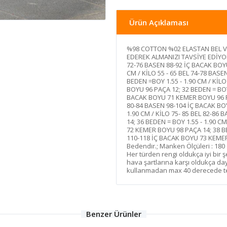
Ürün Açıklaması
%98 COTTON %02 ELASTAN BEL 
EDEREK ALMANIZI TAVSİYE EDİYORUZ
72-76 BASEN 88-92 İÇ BACAK BOYU
CM / KİLO 55 - 65 BEL 74-78 BAS
BEDEN =BOY 1.55 - 1.90 CM / KİL
BOYU 96 PAÇA 12; 32 BEDEN = BOY 
BACAK BOYU 71 KEMER BOYU 96 PAÇ
80-84 BASEN 98-104 İÇ BACAK BO
1.90 CM / KİLO 75- 85 BEL 82-8
14; 36 BEDEN = BOY 1.55 - 1.90 C
72 KEMER BOYU 98 PAÇA 14; 38 BED
110-118 İÇ BACAK BOYU 73 KEMER
Bedendir.; Manken Ölçüleri : 180 
Her türden rengi oldukça iyi bir ş
hava şartlarına karşı oldukça daya
kullanmadan max 40 derecede ters
Benzer Ürünler