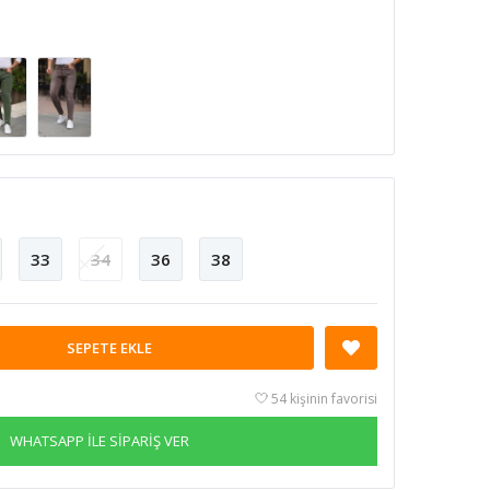
33
34
36
38
SEPETE EKLE
54 kişinin favorisi
WHATSAPP İLE SİPARİŞ VER