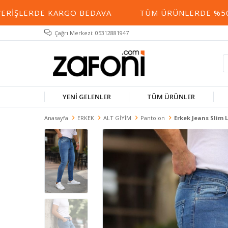
RIŞLERDE KARGO BEDAVA
TÜM ÜRÜNLERDE %50 YE
Çağrı Merkezi: 05312881947
YENİ GELENLER
TÜM ÜRÜNLER
Anasayfa
ERKEK
ALT GİYİM
Pantolon
Erkek Jeans Slim 