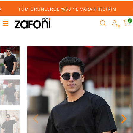
TÜM ÜRÜNLERDE %50 YE VARAN İNDIRIM
8
0
TR