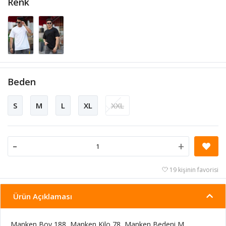
Renk
Beden
S
M
L
XL
XXL
-
+
19 kişinin favorisi
Ürün Açıklaması
Manken Boy 188, Manken Kilo 78, Manken Bedeni M