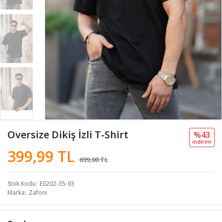
Oversize Dikiş İzli T-Shirt
%43
i̇ndi̇ri̇m
399,99 TL
699,00 TL
Stok Kodu
E0202-35-93
Marka
Zafoni