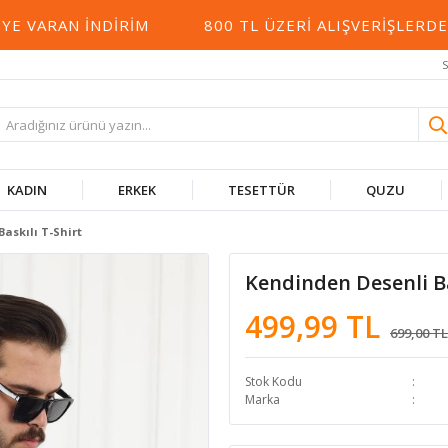
VARAN İNDIRIM
800 TL ÜZERI ALIŞVERIŞLERDE K
S
KADIN
ERKEK
TESETTÜR
QUZU
askılı T-Shirt
Kendinden Desenli Ba
499,99 TL
699,00 TL
Stok Kodu
Marka