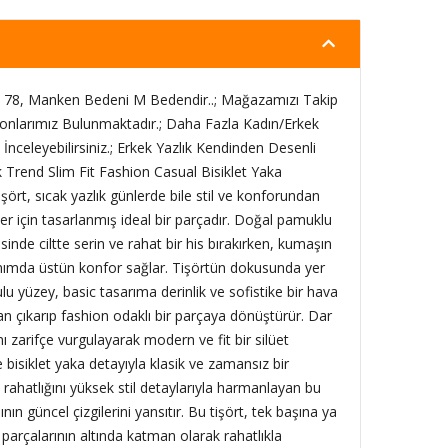
78, Manken Bedeni M Bedendir..; Mağazamızı Takip
onlarımız Bulunmaktadır.; Daha Fazla Kadın/Erkek
İnceleyebilirsiniz.; Erkek Yazlık Kendinden Desenli
 Trend Slim Fit Fashion Casual Bisiklet Yaka
ört, sıcak yazlık günlerde bile stil ve konforundan
 için tasarlanmış ideal bir parçadır. Doğal pamuklu
inde ciltte serin ve rahat bir his bırakırken, kumaşın
lanımda üstün konfor sağlar. Tişörtün dokusunda yer
u yüzey, basic tasarıma derinlik ve sofistike bir hava
an çıkarıp fashion odaklı bir parçaya dönüştürür. Dar
ını zarifçe vurgulayarak modern ve fit bir silüet
e bisiklet yaka detayıyla klasik ve zamansız bir
rahatlığını yüksek stil detaylarıyla harmanlayan bu
ın güncel çizgilerini yansıtır. Bu tişört, tek başına ya
parçalarının altında katman olarak rahatlıkla