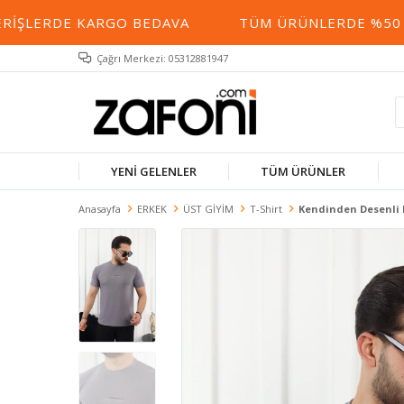
IŞLERDE KARGO BEDAVA
TÜM ÜRÜNLERDE %50 YE 
Çağrı Merkezi: 05312881947
YENİ GELENLER
TÜM ÜRÜNLER
Anasayfa
ERKEK
ÜST GİYİM
T-Shirt
Kendinden Desenli B