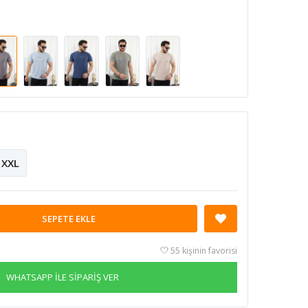
XXL
SEPETE EKLE
55 kişinin favorisi
WHATSAPP İLE SİPARİŞ VER