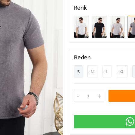
Renk
Beden
S
M
L
XL
-
+