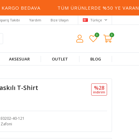
ARGO BEDAVA
TÜM ÜRÜNLERDE %50 YE VARAN İN
ipariş Takibi
Yardım
Bize Ulaşın
Türkçe
0
0
AKSESUAR
OUTLET
BLOG
skılı T-Shirt
%28
i̇ndi̇ri̇m
E0202-40-121
Zafoni