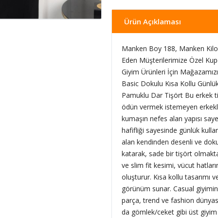
Ürün Açıklaması
Manken Boy 188, Manken Kilo 
Eden Müşterilerimize Özel Kup
Giyim Ürünleri İçin Mağazamızı 
Basic Dokulu Kısa Kollu Günlük
Pamuklu Dar Tişört Bu erkek tiş
ödün vermek istemeyen erkekler
kumaşın nefes alan yapısı sayes
hafifliği sayesinde günlük kul
alan kendinden desenli ve dokul
katarak, sade bir tişört olmakt
ve slim fit kesimi, vücut hatlar
oluşturur. Kısa kollu tasarımı v
görünüm sunar. Casual giyimin 
parça, trend ve fashion dünyasın
da gömlek/ceket gibi üst giyim 