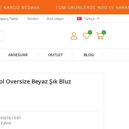
 KARGO BEDAVA
TÜM ÜRÜNLERDE %50 YE VARAN İ
ipariş Takibi
Yardım
Bize Ulaşın
Türkçe
0
0
AKSESUAR
OUTLET
BLOG
l Oversize Beyaz Şık Bluz
K0218-10-87
Zafoni