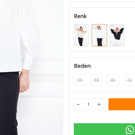
Renk
Beden
36
38
40
42
-
+