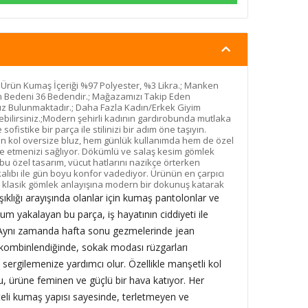
 Ürün Kumaş İçeriği %97 Polyester, %3 Likra.; Manken
n Bedeni 36 Bedendir.; Mağazamızı Takip Eden
ız Bulunmaktadır.; Daha Fazla Kadın/Erkek Giyim
ebilirsiniz.;Modern şehirli kadının gardırobunda mutlaka
istike bir parça ile stilinizi bir adım öne taşıyın.
on kol oversize bluz, hem günlük kullanımda hem de özel
de etmenizi sağlıyor. Dökümlü ve salaş kesim gömlek
bu özel tasarım, vücut hatlarını nazikçe örterken
lıbı ile gün boyu konfor vadediyor. Ürünün en çarpıcı
rı, klasik gömlek anlayışına modern bir dokunuş katarak
şıklığı arayışında olanlar için kumaş pantolonlar ve
um yakalayan bu parça, iş hayatının ciddiyeti ile
Aynı zamanda hafta sonu gezmelerinde jean
a kombinlendiğinde, sokak modası rüzgarları
 sergilemenize yardımcı olur. Özellikle manşetli kol
u, ürüne feminen ve güçlü bir hava katıyor. Her
iteli kumaş yapısı sayesinde, terletmeyen ve