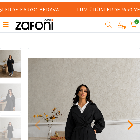
ŞLERDE KARGO BEDAVA
TÜM ÜRÜNLERDE %50 YE V
0
TR