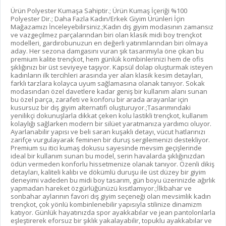
Ürün Polyester Kumaşa Sahiptir.; Ürün Kumaş İçeriği %100
Polyester Dir.; Daha Fazla Kadın/Erkek Giyim Ürünleri İçin
Mağazamızı İnceleyebilirsiniz.;Kadın dış giyim modasının zamansız
ve vazgeçilmez parçalarından biri olan klasik midi boy trençkot
modelleri, gardırobunuzun en değerli yatırımlarından biri olmaya
aday. Her sezona damgasını vuran şık tasarımıyla öne çıkan bu
premium kalite trençkot, hem günlük kombinlerinizi hem de ofis
şıklığınızı bir üst seviyeye taşıyor. Kapsül dolap oluşturmak isteyen
kadınların ilk tercihleri arasında yer alan klasik kesim detayları,
farklı tarzlara kolayca uyum sağlamasına olanak tanıyor. Sokak
modasından özel davetlere kadar geniş bir kullanım alanı sunan
bu özel parça, zarafeti ve konforu bir arada arayanlar için
kusursuz bir dış giyim alternatifi oluşturuyor.;Tasarımındaki
yenilikçi dokunuşlarla dikkat çeken kolu lastikli trençkot, kullanım
kolaylığı sağlarken modern bir silüet yaratmanıza yardımcı oluyor.
Ayarlanabilir yapısı ve beli saran kuşaklı detayı, vücut hatlarınızı
zarifçe vurgulayarak feminen bir duruş sergilemenizi destekliyor.
Premium su itici kumaş dokusu sayesinde mevsim geçişlerinde
ideal bir kullanım sunan bu model, serin havalarda şıklığınızdan
ödün vermeden konforlu hissetmenize olanak tanıyor. Özenli dikiş
detayları, kaliteli kalıbı ve dökümlü duruşu ile üst düzey bir giyim
deneyimi vadeden bu midi boy tasarım, gün boyu üzerinizde ağırlık
yapmadan hareket özgürlüğünüzü kısıtlamıyor.;İlkbahar ve
sonbahar aylarının favori dış giyim seçeneği olan mevsimlik kadın
trençkot, çok yönlü kombinlenebilir yapısıyla stilinize dinamizm
katıyor. Günlük hayatınızda spor ayakkabılar ve jean pantolonlarla
eşleştirerek eforsuz bir şıklık yakalayabilir, topuklu ayakkabılar ve