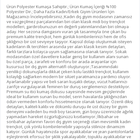
Ürün Polyester Kumaşa Sahiptir.; Ürün Kumaş İçeriği %100
Polyester Dir.; Daha Fazla Kadın/Erkek Giyim Ürünleri İçin
Mağazamızı İnceleyebilirsiniz.;Kadın dış giyim modasının zamansız
ve vazgeçilmez parçalarından biri olan klasik midi boy trençkot
modelleri, gardırobunuzun en değerli yatırımlarından biri olmaya
aday. Her sezona damgasını vuran şık tasarımıyla öne çıkan bu
premium kalite trençkot, hem günlük kombinlerinizi hem de ofis
şıklığınızı bir üst seviyeye taşıyor. Kapsül dolap oluşturmak isteyen
kadınların ilk tercihleri arasında yer alan klasik kesim detayları,
farklı tarzlara kolayca uyum sağlamasına olanak tanıyor. Sokak
modasından özel davetlere kadar geniş bir kullanım alanı sunan
bu özel parça, zarafeti ve konforu bir arada arayanlar için
kusursuz bir dış giyim alternatifi oluşturuyor.;Tasarımındaki
yenilikçi dokunuşlarla dikkat çeken kolu lastikli trençkot, kullanım
kolaylığı sağlarken modern bir silüet yaratmanıza yardımcı oluyor.
Ayarlanabilir yapısı ve beli saran kuşaklı detayı, vücut hatlarınızı
zarifçe vurgulayarak feminen bir duruş sergilemenizi destekliyor.
Premium su itici kumaş dokusu sayesinde mevsim geçişlerinde
ideal bir kullanım sunan bu model, serin havalarda şıklığınızdan
ödün vermeden konforlu hissetmenize olanak tanıyor. Özenli dikiş
detayları, kaliteli kalıbı ve dökümlü duruşu ile üst düzey bir giyim
deneyimi vadeden bu midi boy tasarım, gün boyu üzerinizde ağırlık
yapmadan hareket özgürlüğünüzü kısıtlamıyor.;İlkbahar ve
sonbahar aylarının favori dış giyim seçeneği olan mevsimlik kadın
trençkot, çok yönlü kombinlenebilir yapısıyla stilinize dinamizm
katıyor. Günlük hayatınızda spor ayakkabılar ve jean pantolonlarla
eşleştirerek eforsuz bir şıklık yakalayabilir, topuklu ayakkabılar ve