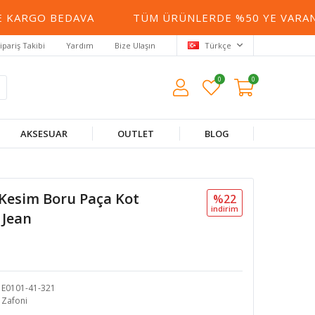
KARGO BEDAVA
TÜM ÜRÜNLERDE %50 YE VARAN İN
ipariş Takibi
Yardım
Bize Ulaşın
Türkçe
0
0
AKSESUAR
OUTLET
BLOG
 Kesim Boru Paça Kot
%22
i̇ndi̇ri̇m
 Jean
E0101-41-321
Zafoni