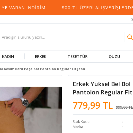
VARAN İNDIRIM
800 TL ÜZERI ALIŞVERIŞLERDE 
S
KADIN
ERKEK
TESETTÜR
QUZU
Bol Kesim Boru Paça Kot Pantolon Regular Fit Jean
Erkek Yüksel Bel Bol
Pantolon Regular Fit
779,99 TL
999,00 TL
Stok Kodu
Marka