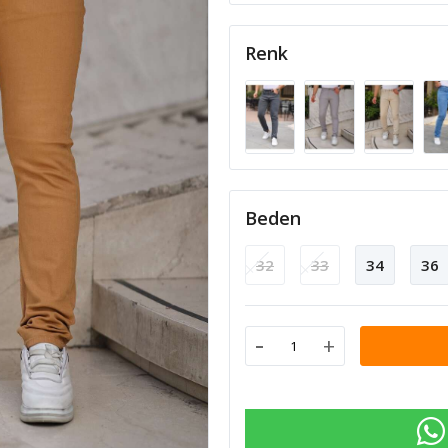
Renk
Beden
32
33
34
36
-
+