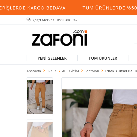
IŞLERDE KARGO BEDAVA
TÜM ÜRÜNLERDE %50 YE 
Çağrı Merkezi: 05312881947
YENİ GELENLER
TÜM ÜRÜNLER
Anasayfa
ERKEK
ALT GİYİM
Pantolon
Erkek Yüksel Bel 