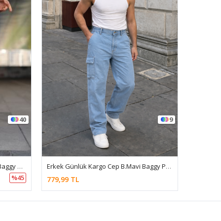
40
9
Erkek Trend Basic Bol Paça Mavi Baggy Keten Pantolon
Erkek Günlük Kargo Cep B.Mavi Baggy Pantolon
Erkek Re
%45
779,99 TL
799,90 