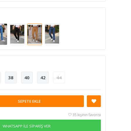
38
40
42
44
SEPETE EKLE
35 kişinin favorisi
WHATSAPP İLE SİPARİŞ VER