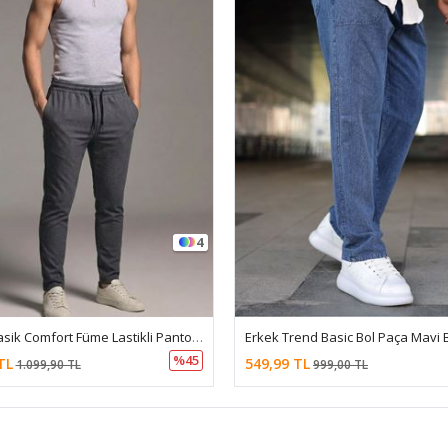
4
Erkek Klasik Comfort Füme Lastikli Pantolon
%45
TL
549,99 TL
1.099,90 TL
999,00 TL
|
Profesyonel
e-ticaret
sistemleri ile hazırlanmıştır.