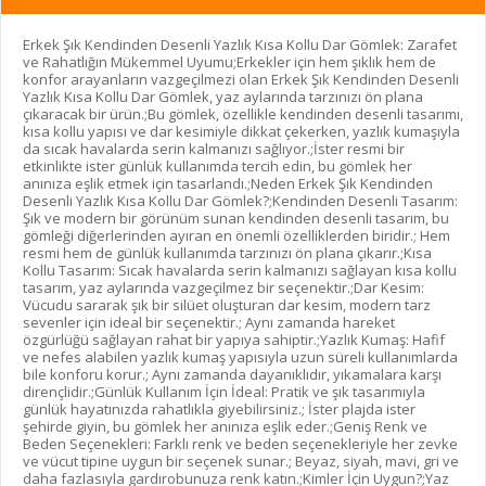
Erkek Şık Kendinden Desenli Yazlık Kısa Kollu Dar Gömlek: Zarafet
ve Rahatlığın Mükemmel Uyumu;Erkekler için hem şıklık hem de
konfor arayanların vazgeçilmezi olan Erkek Şık Kendinden Desenli
Yazlık Kısa Kollu Dar Gömlek, yaz aylarında tarzınızı ön plana
çıkaracak bir ürün.;Bu gömlek, özellikle kendinden desenli tasarımı,
kısa kollu yapısı ve dar kesimiyle dikkat çekerken, yazlık kumaşıyla
da sıcak havalarda serin kalmanızı sağlıyor.;İster resmi bir
etkinlikte ister günlük kullanımda tercih edin, bu gömlek her
anınıza eşlik etmek için tasarlandı.;Neden Erkek Şık Kendinden
Desenli Yazlık Kısa Kollu Dar Gömlek?;Kendinden Desenli Tasarım:
Şık ve modern bir görünüm sunan kendinden desenli tasarım, bu
gömleği diğerlerinden ayıran en önemli özelliklerden biridir.; Hem
resmi hem de günlük kullanımda tarzınızı ön plana çıkarır.;Kısa
Kollu Tasarım: Sıcak havalarda serin kalmanızı sağlayan kısa kollu
tasarım, yaz aylarında vazgeçilmez bir seçenektir.;Dar Kesim:
Vücudu sararak şık bir silüet oluşturan dar kesim, modern tarz
sevenler için ideal bir seçenektir.; Aynı zamanda hareket
özgürlüğü sağlayan rahat bir yapıya sahiptir.;Yazlık Kumaş: Hafif
ve nefes alabilen yazlık kumaş yapısıyla uzun süreli kullanımlarda
bile konforu korur.; Aynı zamanda dayanıklıdır, yıkamalara karşı
dirençlidir.;Günlük Kullanım İçin İdeal: Pratik ve şık tasarımıyla
günlük hayatınızda rahatlıkla giyebilirsiniz.; İster plajda ister
şehirde giyin, bu gömlek her anınıza eşlik eder.;Geniş Renk ve
Beden Seçenekleri: Farklı renk ve beden seçenekleriyle her zevke
ve vücut tipine uygun bir seçenek sunar.; Beyaz, siyah, mavi, gri ve
daha fazlasıyla gardırobunuza renk katın.;Kimler İçin Uygun?;Yaz