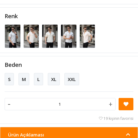
Renk
Beden
S
M
L
XL
XXL
-
+
19 kişinin favorisi
Ürün Açıklaması