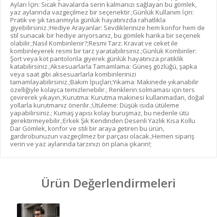
Ayları İçin: Sıcak havalarda serin kalmanızı sağlayan bu gömlek,
yaz aylarında vazgeçilmez bir seçenektir.;Günlük Kullanım İçin:
Pratik ve şık tasarımıyla günlük hayatınızda rahatlıkla
giyebilirsiniz.;Hediye Arayanlar: Sevdiklerinize hem konfor hem de
stil sunacak bir hediye arıyorsanız, bu gömlek harika bir seçenek
olabilir.;Nasıl Kombinlenir?;Resmi Tarz: Kravat ve ceket ile
kombinleyerek resmi bir tarz yaratabilirsiniz.;Günlük Kombinler:
Şort veya kot pantolonla giyerek günlük hayatınıza pratiklik
katabilirsiniz.;Aksesuarlarla Tamamlama: Güneş gözlüğü, şapka
veya saat gibi aksesuarlarla kombinlerinizi
tamamlayabilirsiniz.;Bakım İpuçları;Yıkama: Makinede yıkanabilir
özelliğiyle kolayca temizlenebilir.; Renklerin solmaması için ters
çevirerek yıkayın.;Kurutma: Kurutma makinesi kullanmadan, doğal
yollarla kurutmanız önerilir.;Ütüleme: Düşük ısıda ütüleme
yapabilirsiniz.; Kumaş yapısı kolay buruşmaz, bu nedenle ütü
gerektirmeyebilir.;Erkek Şık Kendinden Desenli Yazlık Kısa Kollu
Dar Gömlek, konfor ve stili bir araya getiren bu ürün,
gardırobunuzun vazgeçilmez bir parçası olacak.;Hemen sipariş
verin ve yaz aylarında tarzınızı ön plana çıkarın!;
Ürün Değerlendirmeleri