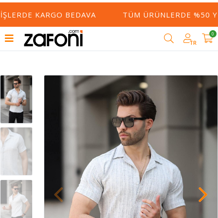
IŞLERDE KARGO BEDAVA
TÜM ÜRÜNLERDE %50 YE 
0
TR