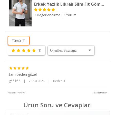
Erkek Yazlık Likralı Slim Fit Gömlek Yaka Kısa Kollu Gömlek
2 Değerlendirme
|
1 Yorum
Tümü (1)
(1)
tam beden güzel
g** k**
|
26.10.2025
|
Beden: L
Kaynak: Trendyol
⚡ CollectAction
Ürün Soru ve Cevapları