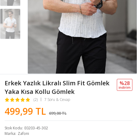
Erkek Yazlık Likralı Slim Fit Gömlek
%28
i̇ndi̇ri̇m
Yaka Kısa Kollu Gömlek
(2)
7 Soru & Cevap
499,99 TL
699,00 TL
Stok Kodu
E0203-45-302
Marka
Zafoni