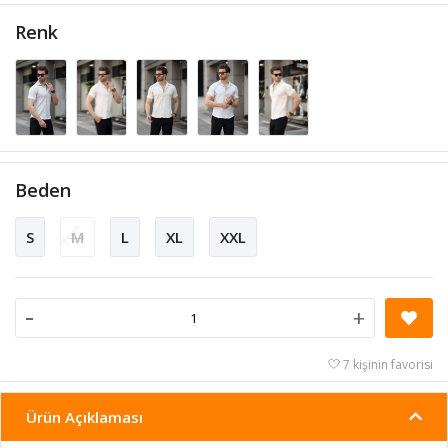
Renk
Beden
S
M
L
XL
XXL
-
+
7 kişinin favorisi
Ürün Açıklaması