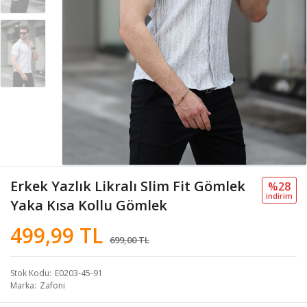
Erkek Yazlık Likralı Slim Fit Gömlek
%28
i̇ndi̇ri̇m
Yaka Kısa Kollu Gömlek
499,99 TL
699,00 TL
Stok Kodu
E0203-45-91
Marka
Zafoni