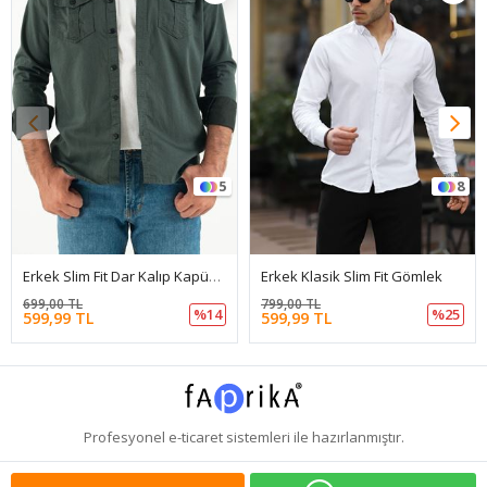
5
8
Erkek Slim Fit Dar Kalıp Kapüşonlu Kot Gömlek
Erkek Klasik Slim Fit Gömlek
699,00 TL
799,00 TL
%14
%25
599,99 TL
599,99 TL
Profesyonel
e-ticaret
sistemleri ile hazırlanmıştır.