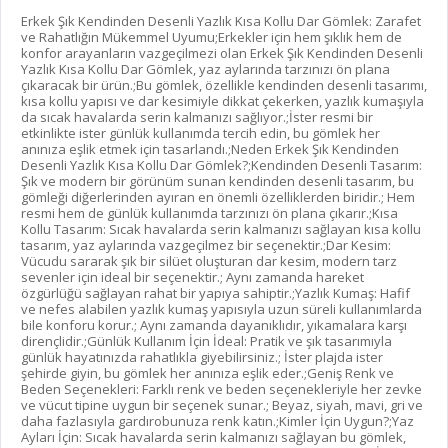
Erkek Şık Kendinden Desenli Yazlık Kısa Kollu Dar Gömlek: Zarafet
ve Rahatlığın Mükemmel Uyumu;Erkekler için hem şıklık hem de
konfor arayanların vazgeçilmezi olan Erkek Şık Kendinden Desenli
Yazlık Kısa Kollu Dar Gömlek, yaz aylarında tarzınızı ön plana
çıkaracak bir ürün.;Bu gömlek, özellikle kendinden desenli tasarımı,
kısa kollu yapısı ve dar kesimiyle dikkat çekerken, yazlık kumaşıyla
da sıcak havalarda serin kalmanızı sağlıyor.;İster resmi bir
etkinlikte ister günlük kullanımda tercih edin, bu gömlek her
anınıza eşlik etmek için tasarlandı.;Neden Erkek Şık Kendinden
Desenli Yazlık Kısa Kollu Dar Gömlek?;Kendinden Desenli Tasarım:
Şık ve modern bir görünüm sunan kendinden desenli tasarım, bu
gömleği diğerlerinden ayıran en önemli özelliklerden biridir.; Hem
resmi hem de günlük kullanımda tarzınızı ön plana çıkarır.;Kısa
Kollu Tasarım: Sıcak havalarda serin kalmanızı sağlayan kısa kollu
tasarım, yaz aylarında vazgeçilmez bir seçenektir.;Dar Kesim:
Vücudu sararak şık bir silüet oluşturan dar kesim, modern tarz
sevenler için ideal bir seçenektir.; Aynı zamanda hareket
özgürlüğü sağlayan rahat bir yapıya sahiptir.;Yazlık Kumaş: Hafif
ve nefes alabilen yazlık kumaş yapısıyla uzun süreli kullanımlarda
bile konforu korur.; Aynı zamanda dayanıklıdır, yıkamalara karşı
dirençlidir.;Günlük Kullanım İçin İdeal: Pratik ve şık tasarımıyla
günlük hayatınızda rahatlıkla giyebilirsiniz.; İster plajda ister
şehirde giyin, bu gömlek her anınıza eşlik eder.;Geniş Renk ve
Beden Seçenekleri: Farklı renk ve beden seçenekleriyle her zevke
ve vücut tipine uygun bir seçenek sunar.; Beyaz, siyah, mavi, gri ve
daha fazlasıyla gardırobunuza renk katın.;Kimler İçin Uygun?;Yaz
Ayları İçin: Sıcak havalarda serin kalmanızı sağlayan bu gömlek,