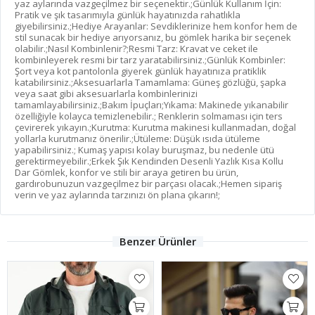
yaz aylarında vazgeçilmez bir seçenektir.;Günlük Kullanım İçin:
Pratik ve şık tasarımıyla günlük hayatınızda rahatlıkla
giyebilirsiniz.;Hediye Arayanlar: Sevdiklerinize hem konfor hem de
stil sunacak bir hediye arıyorsanız, bu gömlek harika bir seçenek
olabilir.;Nasıl Kombinlenir?;Resmi Tarz: Kravat ve ceket ile
kombinleyerek resmi bir tarz yaratabilirsiniz.;Günlük Kombinler:
Şort veya kot pantolonla giyerek günlük hayatınıza pratiklik
katabilirsiniz.;Aksesuarlarla Tamamlama: Güneş gözlüğü, şapka
veya saat gibi aksesuarlarla kombinlerinizi
tamamlayabilirsiniz.;Bakım İpuçları;Yıkama: Makinede yıkanabilir
özelliğiyle kolayca temizlenebilir.; Renklerin solmaması için ters
çevirerek yıkayın.;Kurutma: Kurutma makinesi kullanmadan, doğal
yollarla kurutmanız önerilir.;Ütüleme: Düşük ısıda ütüleme
yapabilirsiniz.; Kumaş yapısı kolay buruşmaz, bu nedenle ütü
gerektirmeyebilir.;Erkek Şık Kendinden Desenli Yazlık Kısa Kollu
Dar Gömlek, konfor ve stili bir araya getiren bu ürün,
gardırobunuzun vazgeçilmez bir parçası olacak.;Hemen sipariş
verin ve yaz aylarında tarzınızı ön plana çıkarın!;
Benzer Ürünler