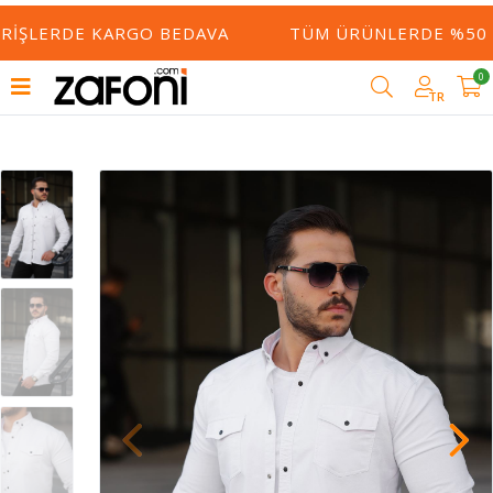
RIŞLERDE KARGO BEDAVA
TÜM ÜRÜNLERDE %50 YE
0
TR