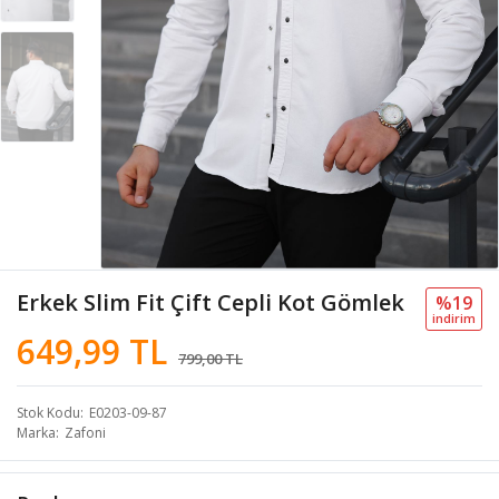
Erkek Slim Fit Çift Cepli Kot Gömlek
%19
i̇ndi̇ri̇m
649,99 TL
799,00 TL
Stok Kodu
E0203-09-87
Marka
Zafoni