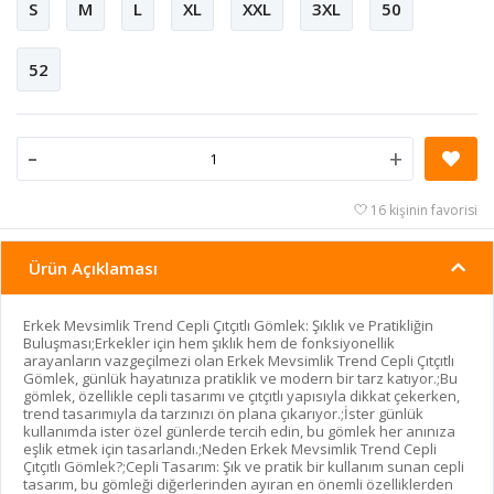
S
M
L
XL
XXL
3XL
50
52
-
+
16 kişinin favorisi
Ürün Açıklaması
Erkek Mevsimlik Trend Cepli Çıtçıtlı Gömlek: Şıklık ve Pratikliğin
Buluşması;Erkekler için hem şıklık hem de fonksiyonellik
arayanların vazgeçilmezi olan Erkek Mevsimlik Trend Cepli Çıtçıtlı
Gömlek, günlük hayatınıza pratiklik ve modern bir tarz katıyor.;Bu
gömlek, özellikle cepli tasarımı ve çıtçıtlı yapısıyla dikkat çekerken,
trend tasarımıyla da tarzınızı ön plana çıkarıyor.;İster günlük
kullanımda ister özel günlerde tercih edin, bu gömlek her anınıza
eşlik etmek için tasarlandı.;Neden Erkek Mevsimlik Trend Cepli
Çıtçıtlı Gömlek?;Cepli Tasarım: Şık ve pratik bir kullanım sunan cepli
tasarım, bu gömleği diğerlerinden ayıran en önemli özelliklerden