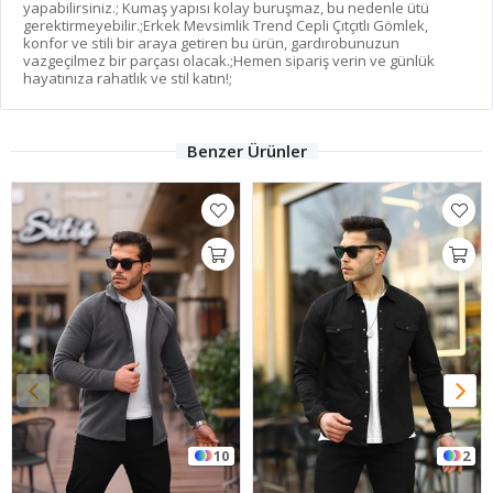
yapabilirsiniz.; Kumaş yapısı kolay buruşmaz, bu nedenle ütü
gerektirmeyebilir.;Erkek Mevsimlik Trend Cepli Çıtçıtlı Gömlek,
konfor ve stili bir araya getiren bu ürün, gardırobunuzun
vazgeçilmez bir parçası olacak.;Hemen sipariş verin ve günlük
hayatınıza rahatlık ve stil katın!;
Benzer Ürünler
10
2