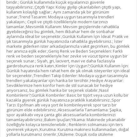
biridir.; Günlük kullanımda küçük eşyalarınızı güvenle
taşıyabilirsiniz.;Çıtçıtlı Yapı: Kolay giyilip çıkarılabilen çıtçıtlı yapı,
kullanım kolaylığı sağlar.; Aynı zamanda şık bir görünüm
sunar.;Trend Tasarım: Modaya uygun tasarımıyla trendleri
yakalayın.; Cepli ve çıtçıtlı özellikleriyle modern tarzınızı
tamamlar.;Mevsimlik Kullanım: Mevsim geçişlerinde rahatlıkla
giyebileceğiniz bu gömlek, hem ilkbahar hem de sonbahar
aylarında ideal bir seçenektir.;Günlük Kullanım İçin İdeal: Pratik ve
şık tasarımıyla günlük hayatınızda rahatlıkla giyebilirsiniz.; İster
markete giderken ister arkadaşlarınızla vakit geçirirken, bu gömlek
her anınıza eşlik eder.;Geniş Renk ve Beden Seçenekleri: Farklı
renk ve beden seçenekleriyle her zevke ve vücut tipine uygun bir
seçenek sunar.; Siyah, gri, lacivert, mavi ve daha fazlasıyla
gardırobunuza renk katın.;Kimler İçin Uygun?;Günlük Kullanım İçin:
Günlük hayatında hem rahat hem de şık olmak isteyenler için ideal
bir seçenektir.;Trendleri Takip Edenler: Modaya uygun tasarımıyla
trendleri yakalayanlar için harika bir tercihtir.;Hediye Arayanlar:
Sevdiklerinize hem konfor hem de stil sunacak bir hediye
arıyorsanız, bu gömlek harika bir seçenek olabilir.;Nasıl
Kombinlenir?;Günlük Kombinler: Basic bir tişört veya uzun kollu bir
kazakla giyerek günlük hayatınıza pratiklik katabilirsiniz.;Spor
Tarzı: Eşofman altı veya şort ile kombinleyerek spor tarzı bir
görünüm elde edebilirsiniz.;Aksesuarlarla Tamamlama: Şapka,
spor ayakkabı veya çanta gibi aksesuarlarla kombinlerinizi
tamamlayabilirsiniz.;Bakım İpuçları;Yıkama: Makinede yıkanabilir
özelliğiyle kolayca temizlenebilir.; Renklerin solmaması için ters
çevirerek yıkayın.;Kurutma: Kurutma makinesi kullanmadan, doğal
yollarla kurutmanız önerilir.;Ütüleme: Düşük ısıda ütüleme