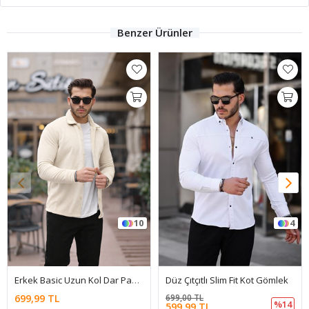
Benzer Ürünler
10
4
Erkek Basic Uzun Kol Dar Pamuklu Ekru Polar Gömlek
Düz Çıtçıtlı Slim Fit Kot Gömlek
699,99 TL
699,00 TL
%14
599,99 TL