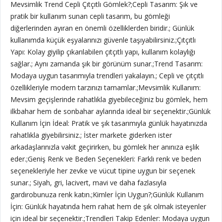
Mevsimlik Trend Cepli Çıtçıtlı Gömlek?;Cepli Tasarım: Şık ve
pratik bir kullanım sunan cepli tasarım, bu gömleği
diğerlerinden ayıran en önemli özelliklerden biridir.; Günlük
kullanımda küçük eşyalarınızı güvenle taşıyabilirsiniz.;Çıtçıtlı
Yapı: Kolay giyilip çıkarılabilen çıtçıtlı yapı, kullanım kolaylığı
sağlar.; Aynı zamanda şık bir görünüm sunar.;Trend Tasarım:
Modaya uygun tasarımıyla trendleri yakalayın.; Cepli ve çıtçıtlı
özellikleriyle modern tarzınızı tamamlar.;Mevsimlik Kullanım:
Mevsim geçişlerinde rahatlıkla giyebileceğiniz bu gömlek, hem
ilkbahar hem de sonbahar aylarında ideal bir seçenektir.;Günlük
Kullanım İçin İdeal: Pratik ve şık tasarımıyla günlük hayatınızda
rahatlıkla giyebilirsiniz.; İster markete giderken ister
arkadaşlarınızla vakit geçirirken, bu gömlek her anınıza eşlik
eder.;Geniş Renk ve Beden Seçenekleri: Farklı renk ve beden
seçenekleriyle her zevke ve vücut tipine uygun bir seçenek
sunar.; Siyah, gri, lacivert, mavi ve daha fazlasıyla
gardırobunuza renk katın.;Kimler İçin Uygun?;Günlük Kullanım
İçin: Günlük hayatında hem rahat hem de şık olmak isteyenler
için ideal bir seçenektir.;Trendleri Takip Edenler: Modaya uygun