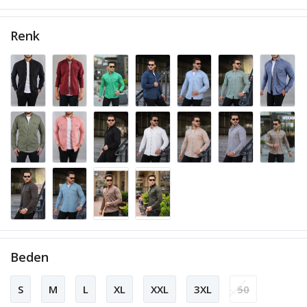
Renk
Beden
S
M
L
XL
XXL
3XL
50