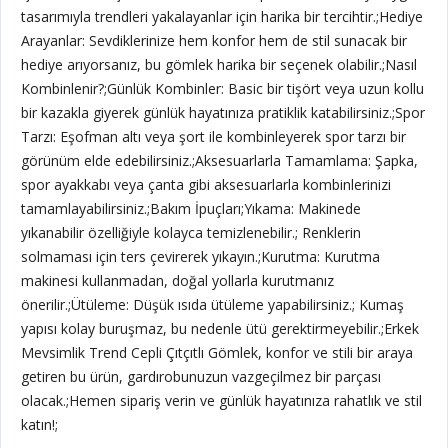
tasarımıyla trendleri yakalayanlar için harika bir tercihtir.;Hediye
Arayanlar: Sevdiklerinize hem konfor hem de stil sunacak bir
hediye arıyorsanız, bu gömlek harika bir seçenek olabilir.;Nasıl
Kombinlenir?;Günlük Kombinler: Basic bir tişört veya uzun kollu
bir kazakla giyerek günlük hayatınıza pratiklik katabilirsiniz.;Spor
Tarzı: Eşofman altı veya şort ile kombinleyerek spor tarzı bir
görünüm elde edebilirsiniz.;Aksesuarlarla Tamamlama: Şapka,
spor ayakkabı veya çanta gibi aksesuarlarla kombinlerinizi
tamamlayabilirsiniz.;Bakım İpuçları;Yıkama: Makinede
yıkanabilir özelliğiyle kolayca temizlenebilir.; Renklerin
solmaması için ters çevirerek yıkayın.;Kurutma: Kurutma
makinesi kullanmadan, doğal yollarla kurutmanız
önerilir.;Ütüleme: Düşük ısıda ütüleme yapabilirsiniz.; Kumaş
yapısı kolay buruşmaz, bu nedenle ütü gerektirmeyebilir.;Erkek
Mevsimlik Trend Cepli Çıtçıtlı Gömlek, konfor ve stili bir araya
getiren bu ürün, gardırobunuzun vazgeçilmez bir parçası
olacak.;Hemen sipariş verin ve günlük hayatınıza rahatlık ve stil
katın!;