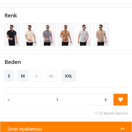
Renk
Beden
S
M
L
XL
XXL
-
+
32 kişinin favorisi
Ürün Açıklaması