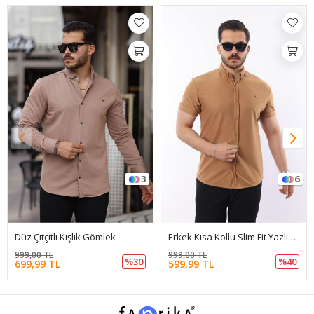
3
6
Düz Çıtçıtlı Kışlık Gömlek
Erkek Kısa Kollu Slim Fit Yazlık Basic Şık Gömlek
999,00 TL
999,00 TL
%30
%40
699,99 TL
599,99 TL