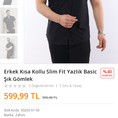
Erkek Kısa Kollu Slim Fit Yazlık Basic
%40
i̇ndi̇ri̇m
Şık Gömlek
0 Değerlendirme
5 Soru & Cevap
599,99 TL
999,00 TL
Stok Kodu
E0203-57-93
Marka
Zafoni