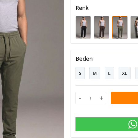
Renk
Beden
S
M
L
XL
-
+