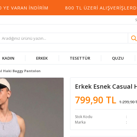
 VARAN İNDIRIM
800 TL ÜZERI ALIŞVERIŞLERDE
S
KADIN
ERKEK
TESETTÜR
QUZU
al Haki Baggy Pantolon
Erkek Esnek Casual 
799,90 TL
1.299,90 
Stok Kodu
Marka