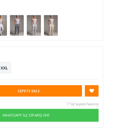
XXL
SEPETE EKLE
62 kişinin favorisi
WHATSAPP İLE SİPARİŞ VER