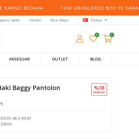
 KARGO BEDAVA
TÜM ÜRÜNLERDE %50 YE VARAN İ
ipariş Takibi
Yardım
Bize Ulaşın
Türkçe
0
0
AKSESUAR
OUTLET
BLOG
Haki Baggy Pantolon
%38
i̇ndi̇ri̇m
TL
E0101-48-3-99-87
Zafoni