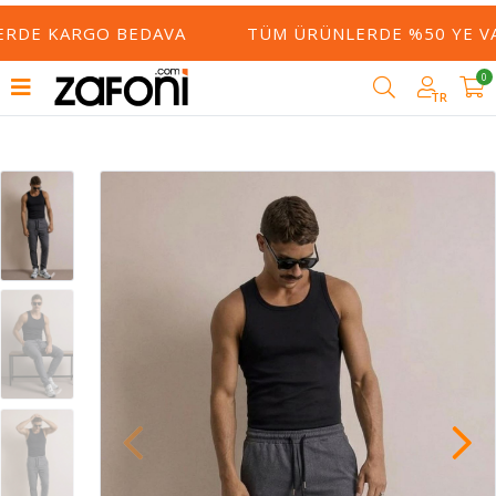
ERDE KARGO BEDAVA
TÜM ÜRÜNLERDE %50 YE VAR
0
TR