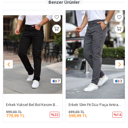
Benzer Ürünler
7
3
Erkek Yüksel Bel Bol Kesim Boru Paça Kot Pantolon Regular Fit Jean
Erkek Slim Fit Düz Paça Antrasit Çizgili Pantolon
999,00 TL
699,00 TL
%22
%14
779,99 TL
599,99 TL