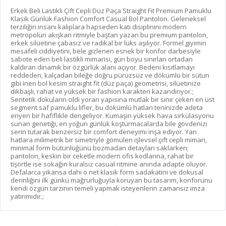
Erkek Beli Lastikli Çift Cepli Düz Paça Straight Fit Premium Pamuklu
Klasik Günlük Fashion Comfort Casual Bol Pantolon. Geleneksel
terziliğin insanı kalıplara hapseden katı disiplinini modern
metropolün akışkan ritmiyle baştan yazan bu premium pantolon,
erkek silüetine çabasız ve radikal bir lüks aşılıyor. Formel giyimin
mesafeli ciddiyetini, bele gizlenen esnek bir konfor darbesiyle
sabote eden beli lastikli mimarisi, gün boyu sınırları ortadan
kaldıran dinamik bir özgürlük alanı açıyor. Bedeni kısıtlamayı
reddeden, kalçadan bileğe doğru pürüzsüz ve dökümlü bir sütun
gibi inen bol kesim straight fit (düz paça) geometrisi, silüetinize
dikbaşlı, rahat ve yüksek bir fashion karakteri kazandırıyor.;
Sentetik dokuların cildi yoran yapısına mutlak bir sınır çeken en üst
segment saf pamuklu lifler, bu dökümlü hatları teninizde adeta
eriyen bir hafiflikle dengeliyor. Kumaşın yüksek hava sirkülasyonu
sunan genetiği, en yoğun günlük koşturmacalarda bile gövdenizi
serin tutarak benzersiz bir comfort deneyimi inşa ediyor. Yan
hatlara milimetrik bir simetriyle gömülen işlevsel çift cepli mimari,
minimal form bütünlüğünü bozmadan detayları saklarken;
pantolon, keskin bir ceketle modern ofis kodlarına, rahat bir
tişörtle ise sokağın kuralsız casual ritmine anında adapte oluyor.
Defalarca yıkansa dahi o net klasik form sadakatini ve dokusal
derinliğini ilk günkü mağrurluğuyla koruyan bu tasarım, konforunu
kendi özgün tarzının temeli yapmak isteyenlerin zamansız imza
yatırımıdır.;