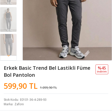
Erkek Basic Trend Bel Lastikli Füme
%45
i̇ndi̇ri̇m
Bol Pantolon
599,90 TL
1.099,90 TL
Stok Kodu
E0101-36-4-289-93
Marka
Zafoni