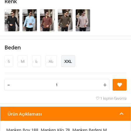
Renk
Beden
S
M
L
XL
XXL
-
+
1 kişinin favorisi
Ürün Açıklaması
Manken Boy 188, Manken Kilo 78, Manken Bedeni M