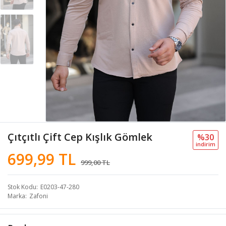
Çıtçıtlı Çift Cep Kışlık Gömlek
%30
i̇ndi̇ri̇m
699,99 TL
999,00 TL
Stok Kodu
E0203-47-280
Marka
Zafoni