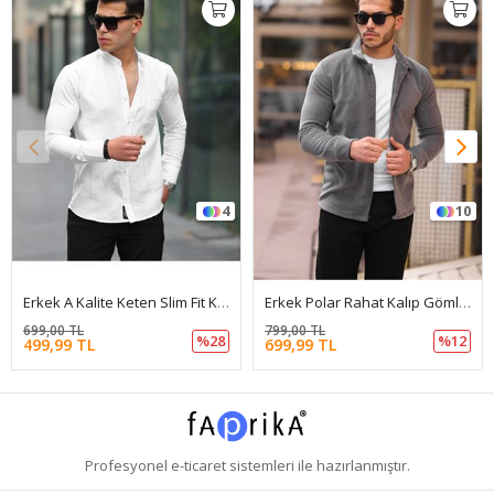
4
10
Erkek A Kalite Keten Slim Fit Kapaksız Hakim Yaka Uzun Kol Gömlek
Erkek Polar Rahat Kalıp Gömlek
699,00 TL
799,00 TL
%28
%12
499,99 TL
699,99 TL
Profesyonel
e-ticaret
sistemleri ile hazırlanmıştır.