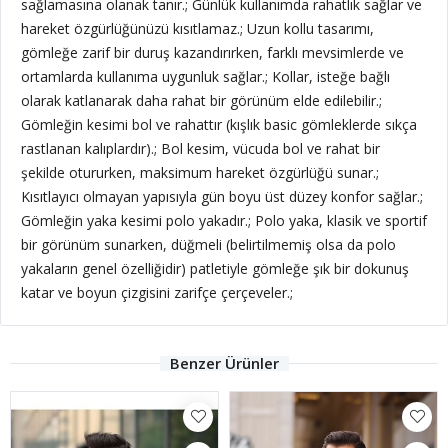
sağlamasına olanak tanır.; Günlük kullanımda rahatlık sağlar ve
hareket özgürlüğünüzü kısıtlamaz.; Uzun kollu tasarımı,
gömleğe zarif bir duruş kazandırırken, farklı mevsimlerde ve
ortamlarda kullanıma uygunluk sağlar.; Kollar, isteğe bağlı
olarak katlanarak daha rahat bir görünüm elde edilebilir.;
Gömleğin kesimi bol ve rahattır (kışlık basic gömleklerde sıkça
rastlanan kalıplardır).; Bol kesim, vücuda bol ve rahat bir
şekilde otururken, maksimum hareket özgürlüğü sunar.;
Kısıtlayıcı olmayan yapısıyla gün boyu üst düzey konfor sağlar.;
Gömleğin yaka kesimi polo yakadır.; Polo yaka, klasik ve sportif
bir görünüm sunarken, düğmeli (belirtilmemiş olsa da polo
yakaların genel özelliğidir) patletiyle gömleğe şık bir dokunuş
katar ve boyun çizgisini zarifçe çerçeveler.;
Benzer Ürünler