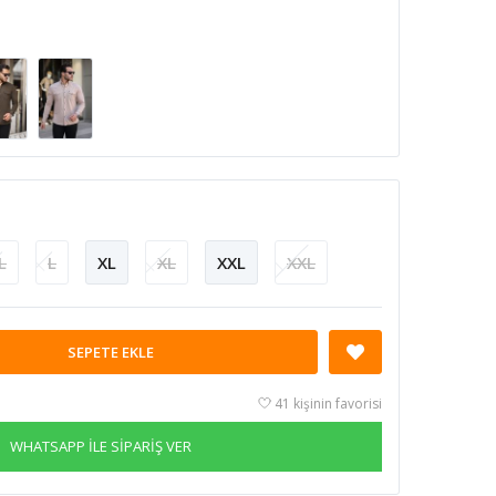
L
L
XL
XL
XXL
XXL
SEPETE EKLE
41 kişinin favorisi
WHATSAPP İLE SİPARİŞ VER