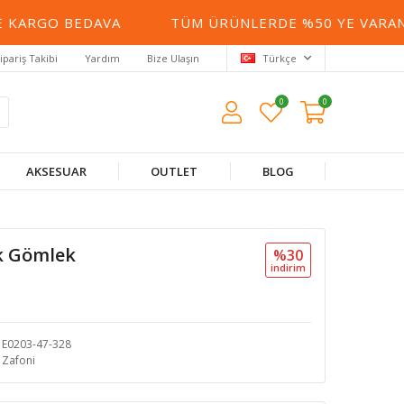
KARGO BEDAVA
TÜM ÜRÜNLERDE %50 YE VARAN İN
ipariş Takibi
Yardım
Bize Ulaşın
Türkçe
0
0
AKSESUAR
OUTLET
BLOG
lık Gömlek
%30
i̇ndi̇ri̇m
E0203-47-328
Zafoni