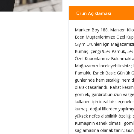
Ürün Açıklaması
Manken Boy 188, Manken Kilo 
Eden Müşterilerimize Özel Kup
Giyim Ürünleri İçin Mağazamızı 
Kumaş İçeriği 95% Pamuk, 5% 
Özel Kuponlarımız Bulunmaktadı
Mağazamızı İnceleyebilirsiniz.; E
Pamuklu Esnek Basic Günlük Gö
günlerinde hem sıcaklığı hem de
olarak tasarlandı.; Rahat kesim
gömlek, gardırobunuzun vazgeçi
kullanım için ideal bir seçene
kumaş, doğal liflerden yapılmış
yüksek nefes alabilirlik özelliğ
Kumaşının esnek olması, göml
sağlamasına olanak tanır.; Gün