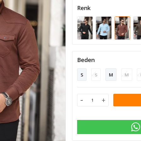
Renk
Beden
S
S
M
M
-
+