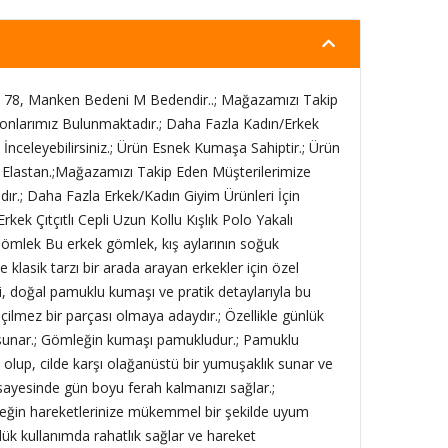
78, Manken Bedeni M Bedendir..; Mağazamızı Takip
onlarımız Bulunmaktadır.; Daha Fazla Kadın/Erkek
İnceleyebilirsiniz.; Ürün Esnek Kumaşa Sahiptir.; Ürün
Elastan.;Mağazamızı Takip Eden Müşterilerimize
r.; Daha Fazla Erkek/Kadın Giyim Ürünleri İçin
rkek Çıtçıtlı Cepli Uzun Kollu Kışlık Polo Yakalı
mlek Bu erkek gömlek, kış aylarının soğuk
 klasik tarzı bir arada arayan erkekler için özel
i, doğal pamuklu kumaşı ve pratik detaylarıyla bu
lmez bir parçası olmaya adaydır.; Özellikle günlük
k sunar.; Gömleğin kumaşı pamukludur.; Pamuklu
 olup, cilde karşı olağanüstü bir yumuşaklık sunar ve
i sayesinde gün boyu ferah kalmanızı sağlar.;
eğin hareketlerinize mükemmel bir şekilde uyum
lük kullanımda rahatlık sağlar ve hareket