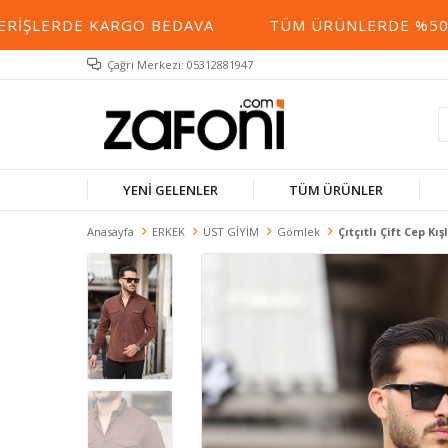
IŞLERDE KARGO BEDAVA
TÜM ÜRÜNLERDE %50 YE 
Çağrı Merkezi: 05312881947
YENİ GELENLER
TÜM ÜRÜNLER
Anasayfa
ERKEK
ÜST GİYİM
Gömlek
Çıtçıtlı Çift Cep Kı