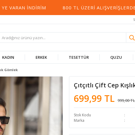
VARAN İNDIRIM
800 TL ÜZERI ALIŞVERIŞLERDE 
S
KADIN
ERKEK
TESETTÜR
QUZU
şlık Gömlek
Çıtçıtlı Çift Cep Kış
699,99 TL
999,00 TL
Stok Kodu
Marka