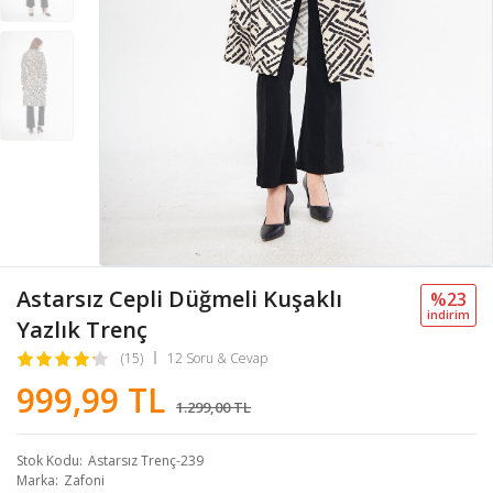
Astarsız Cepli Düğmeli Kuşaklı
%23
i̇ndi̇ri̇m
Yazlık Trenç
(15)
12 Soru & Cevap
999,99 TL
1.299,00 TL
Stok Kodu
Astarsız Trenç-239
Marka
Zafoni