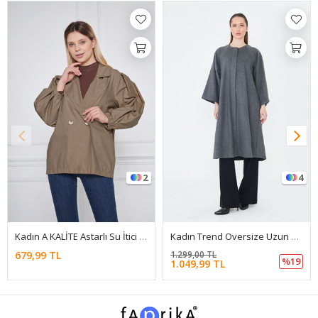
4
18
Kadın Trend Oversize Uzun Kol Şık Füme Kaşe Panço
Astarsız Cepli Düğmeli Kuşaklı Yazlık Trenç
1.299,00 TL
999,99 TL
%19
1.049,99 TL