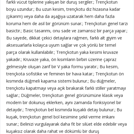
farklı vücut tiplerine yakışan bir duruş sergiler.; Trençkotun
boyu uzundur.; Bu uzun kesim, trençkotu diz hizasına kadar
(çıkarım) veya daha da aşağıya uzatarak hem daha fazla
koruma hem de asil bir görünüm sunar.; Trençkotun genel tarzı
basictir.; Basic tasarımı, onu sade ve zamansız bir parça yapar.;
Bu sayede, dikkat çekici detaylara rağmen, farklı alt giyim ve
aksesuarlarla kolayca uyum sağlar ve çok yönlü bir temel
parça olarak kullanılabilir.; Trençkotun yaka kesimi kruvaze
yakadır.; Kruvaze yaka, ön kısımların birbiri üzerine çapraz
gelmesiyle oluşan zarif bir V yaka formu yaratır.; Bu kesim,
trençkota sofistike ve feminen bir hava katar.; Trençkotun ön
kısmında düğmeli kapama sistemi bulunur.; Bu düğmeler,
trençkotu kapatmayı veya açık bırakarak farklı stiller yaratmayı
sağlar.; Düğmeler, trençkotun genel görünümüne klasik veya
modern bir dokunuş eklerken, aynı zamanda fonksiyonel bir
detaydır.; Trençkotun bel kısmında kuşaklı detay bulunur.; Bu
kuşak, trençkotun genel bol kesimine şekil verme imkanı
sunar.; Belinizi vurgulayarak daha fit bir silüet elde edebilir veya
kuşaksız olarak daha rahat ve dökümlü bir duruş