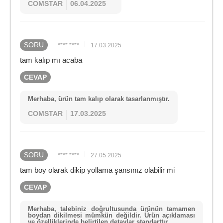
COMSTAR
06.04.2025
SORU
**** ****
17.03.2025
tam kalıp mı acaba
CEVAP
Merhaba, ürün tam kalıp olarak tasarlanmıştır.
COMSTAR
17.03.2025
SORU
**** ****
27.05.2025
tam boy olarak dikip yollama şansınız olabilir mi
CEVAP
Merhaba, talebiniz doğrultusunda ürünün tamamen
boydan dikilmesi mümkün değildir. Ürün açıklaması
ve özelliklerinde belirtilen detaylar standarttır.