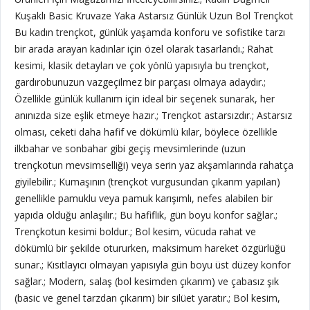
Kuşaklı Basic Kruvaze Yaka Astarsız Günlük Uzun Bol Trençkot
Bu kadın trençkot, günlük yaşamda konforu ve sofistike tarzı
bir arada arayan kadınlar için özel olarak tasarlandı.; Rahat
kesimi, klasik detayları ve çok yönlü yapısıyla bu trençkot,
gardırobunuzun vazgeçilmez bir parçası olmaya adaydır.;
Özellikle günlük kullanım için ideal bir seçenek sunarak, her
anınızda size eşlik etmeye hazır.; Trençkot astarsızdır.; Astarsız
olması, ceketi daha hafif ve dökümlü kılar, böylece özellikle
ilkbahar ve sonbahar gibi geçiş mevsimlerinde (uzun
trençkotun mevsimselliği) veya serin yaz akşamlarında rahatça
giyilebilir.; Kumaşının (trençkot vurgusundan çıkarım yapılan)
genellikle pamuklu veya pamuk karışımlı, nefes alabilen bir
yapıda olduğu anlaşılır.; Bu hafiflik, gün boyu konfor sağlar.;
Trençkotun kesimi boldur.; Bol kesim, vücuda rahat ve
dökümlü bir şekilde otururken, maksimum hareket özgürlüğü
sunar.; Kısıtlayıcı olmayan yapısıyla gün boyu üst düzey konfor
sağlar.; Modern, salaş (bol kesimden çıkarım) ve çabasız şık
(basic ve genel tarzdan çıkarım) bir silüet yaratır.; Bol kesim,