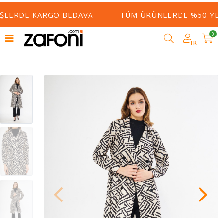
ŞLERDE KARGO BEDAVA
TÜM ÜRÜNLERDE %50 YE V
0
TR