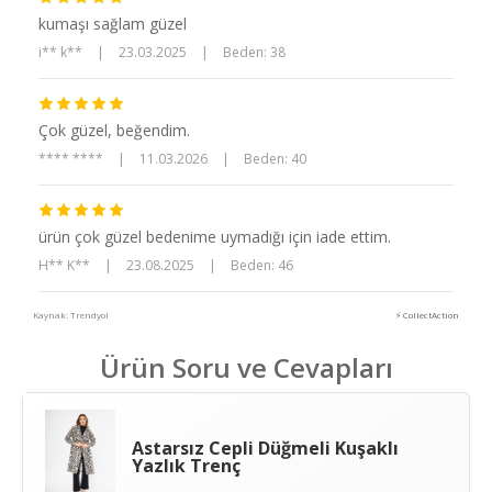
kumaşı sağlam güzel
i** k**
|
23.03.2025
|
Beden: 38
Çok güzel, beğendim.
**** ****
|
11.03.2026
|
Beden: 40
ürün çok güzel bedenime uymadığı için iade ettim.
H** K**
|
23.08.2025
|
Beden: 46
Kaynak: Trendyol
⚡ CollectAction
Ürün Soru ve Cevapları
Astarsız Cepli Düğmeli Kuşaklı
Yazlık Trenç