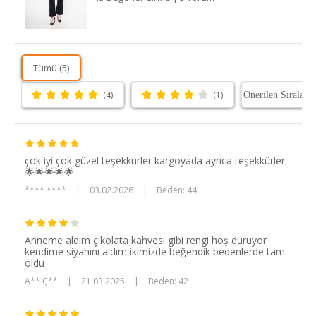
Tümü (5)
(4)
(1)
çok iyi çok güzel teşekkürler kargoyada ayrıca teşekkürler
🌟🌟🌟🌟🌟
**** ****
|
03.02.2026
|
Beden: 44
Anneme aldım çikolata kahvesi gibi rengi hoş duruyor
kendime siyahını aldım ikimizde beğendik bedenlerde tam
oldu
A** Ç**
|
21.03.2025
|
Beden: 42