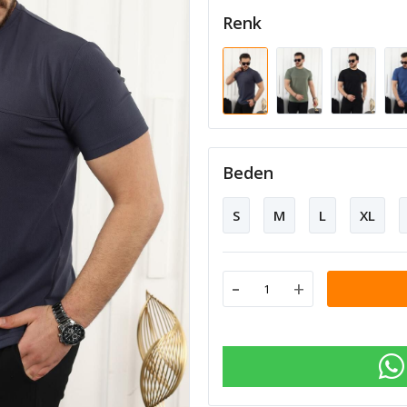
Renk
Beden
S
M
L
XL
-
+