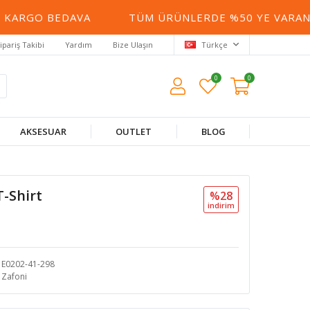
KARGO BEDAVA
TÜM ÜRÜNLERDE %50 YE VARAN İN
ipariş Takibi
Yardım
Bize Ulaşın
Türkçe
0
0
AKSESUAR
OUTLET
BLOG
T-Shirt
%28
i̇ndi̇ri̇m
E0202-41-298
Zafoni