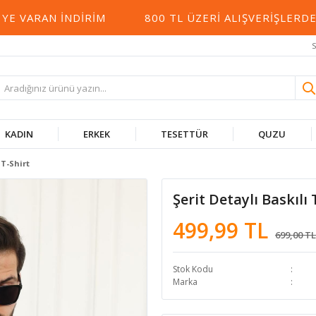
VARAN İNDIRIM
800 TL ÜZERI ALIŞVERIŞLERDE 
S
KADIN
ERKEK
TESETTÜR
QUZU
 T-Shirt
Şerit Detaylı Baskılı 
499,99 TL
699,00 TL
Stok Kodu
Marka