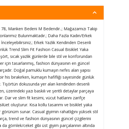
78, Manken Bedeni M Bedendir..; Mağazamızı Takip
onlarımız Bulunmaktadır.; Daha Fazla Kadın/Erkek
İnceleyebilirsiniz.; Erkek Yazlık Kendinden Desenli
Günlük Trend Slim Fit Fashion Casual Bisiklet Yaka
ört, sıcak yazlık günlerde bile stil ve konforundan
r için tasarlanmış, fashion dünyasının en güncel
r parçadır. Doğal pamuklu kumaşın nefes alan yapısı
bir his bırakırken, kumaşın hafifliği sayesinde günlük
r. Tişörtün dokusunda yer alan kendinden desenli
n, üzerindeki yazı baskılı ve şeritli detaylar parçaya
r. Dar ve slim fit kesimi, vücut hatlarını zarifçe
ilüet oluşturur. Kısa kollu tasarımı ve bisiklet yaka
r görünüm sunar. Casual giyimin rahatlığını yüksek stil
ça, trend ve fashion dünyasının güncel çizgilerini
ya da gömlek/ceket gibi üst giyim parçalarının altında