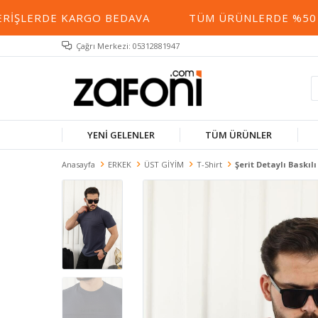
IŞLERDE KARGO BEDAVA
TÜM ÜRÜNLERDE %50 YE 
Çağrı Merkezi: 05312881947
YENİ GELENLER
TÜM ÜRÜNLER
Anasayfa
ERKEK
ÜST GİYİM
T-Shirt
Şerit Detaylı Baskılı