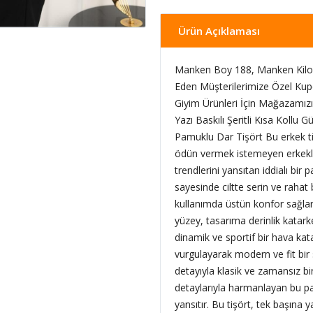
Ürün Açıklaması
Manken Boy 188, Manken Kilo 
Eden Müşterilerimize Özel Kup
Giyim Ürünleri İçin Mağazamızı 
Yazı Baskılı Şeritli Kısa Kollu 
Pamuklu Dar Tişört Bu erkek tiş
ödün vermek istemeyen erkekle
trendlerini yansıtan iddialı bi
sayesinde ciltte serin ve rahat 
kullanımda üstün konfor sağla
yüzey, tasarıma derinlik katarke
dinamik ve sportif bir hava kata
vurgulayarak modern ve fit bir s
detayıyla klasik ve zamansız bi
detaylarıyla harmanlayan bu par
yansıtır. Bu tişört, tek başına 