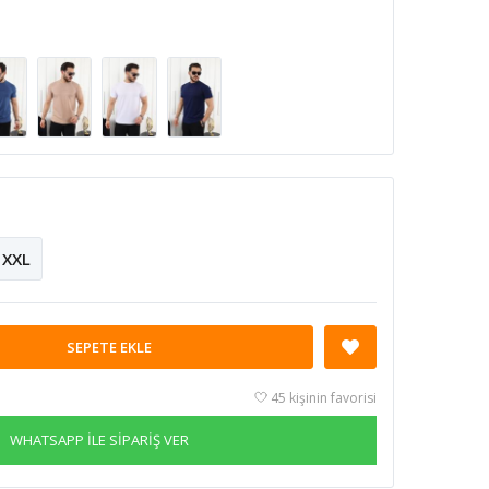
XXL
SEPETE EKLE
45 kişinin favorisi
WHATSAPP İLE SİPARİŞ VER