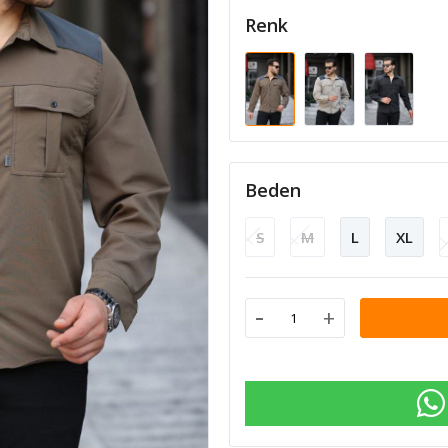
Renk
Beden
S
M
L
XL
-
+