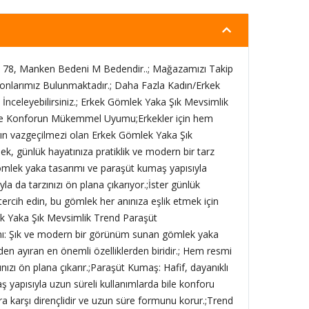
78, Manken Bedeni M Bedendir..; Mağazamızı Takip
onlarımız Bulunmaktadır.; Daha Fazla Kadın/Erkek
İnceleyebilirsiniz.; Erkek Gömlek Yaka Şık Mevsimlik
 ve Konforun Mükemmel Uyumu;Erkekler için hem
arın vazgeçilmezi olan Erkek Gömlek Yaka Şık
, günlük hayatınıza pratiklik ve modern bir tarz
gömlek yaka tasarımı ve paraşüt kumaş yapısıyla
la da tarzınızı ön plana çıkarıyor.;İster günlük
tercih edin, bu gömlek her anınıza eşlik etmek için
k Yaka Şık Mevsimlik Trend Paraşüt
: Şık ve modern bir görünüm sunan gömlek yaka
den ayıran en önemli özelliklerden biridir.; Hem resmi
ızı ön plana çıkarır.;Paraşüt Kumaş: Hafif, dayanıklı
 yapısıyla uzun süreli kullanımlarda bile konforu
a karşı dirençlidir ve uzun süre formunu korur.;Trend