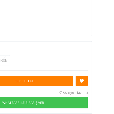
XXL
SEPETE EKLE
58 kişinin favorisi
WHATSAPP İLE SİPARİŞ VER