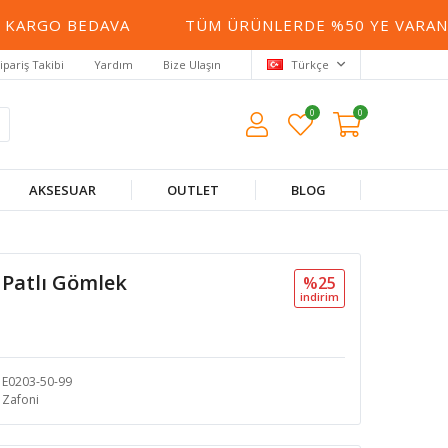
ARGO BEDAVA
TÜM ÜRÜNLERDE %50 YE VARAN İND
ipariş Takibi
Yardım
Bize Ulaşın
Türkçe
0
0
AKSESUAR
OUTLET
BLOG
Patlı Gömlek
%25
i̇ndi̇ri̇m
E0203-50-99
Zafoni