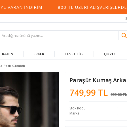
ARAN İNDIRIM
800 TL ÜZERI ALIŞVERIŞLERDE K
S
KADIN
ERKEK
TESETTÜR
QUZU
a Patlı Gömlek
Paraşüt Kumaş Arka 
749,99 TL
999,00 TL
Stok Kodu
Marka