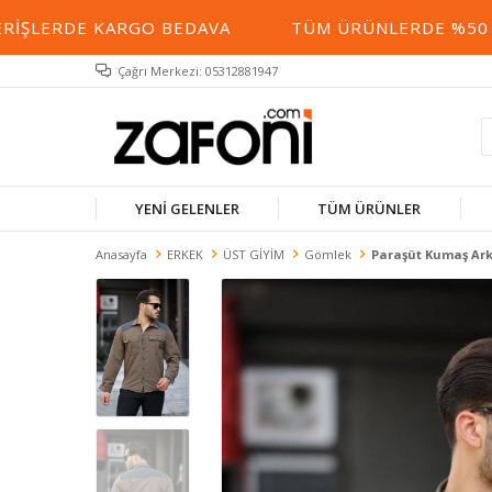
ŞLERDE KARGO BEDAVA
TÜM ÜRÜNLERDE %50 YE V
Çağrı Merkezi: 05312881947
YENİ GELENLER
TÜM ÜRÜNLER
Anasayfa
ERKEK
ÜST GİYİM
Gömlek
Paraşüt Kumaş Ark