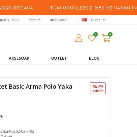
 BEDAVA
TÜM ÜRÜNLERDE %50 YE VARAN İNDIRI
ipariş Takibi
Yardım
Bize Ulaşın
Türkçe
0
0
AKSESUAR
OUTLET
BLOG
ket Basic Arma Polo Yaka
%29
i̇ndi̇ri̇m
TL
3-Lu-K0202-03-7-92
Zafoni