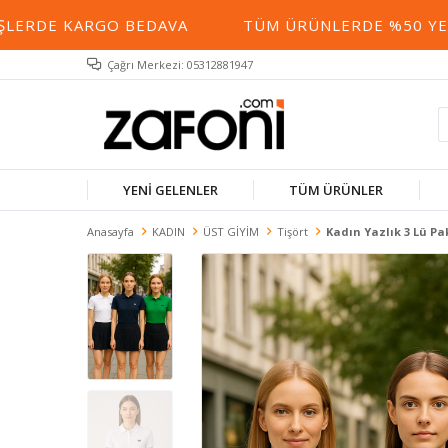
DE KARGO BEDAVA
TÜM ÜRÜNLERDE %50 YE VARA
Çağrı Merkezi: 05312881947
YENİ GELENLER
TÜM ÜRÜNLER
Anasayfa
KADIN
ÜST GİYİM
Tişört
Kadın Yazlık 3 Lü Pa