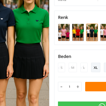
Renk
Beden
S
M
L
XL
-
+