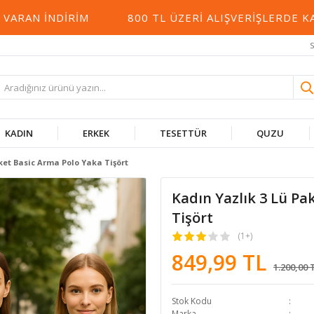
N İNDIRIM
800 TL ÜZERI ALIŞVERIŞLERDE KARGO
S
KADIN
ERKEK
TESETTÜR
QUZU
ket Basic Arma Polo Yaka Tişört
Kadın Yazlık 3 Lü Pa
Tişört
(1+)
849,99 TL
1.200,00 
Stok Kodu
Marka