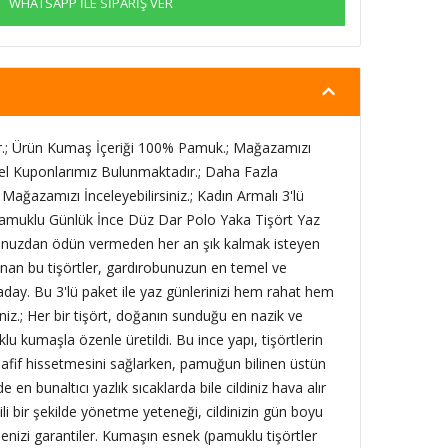
WHATSAPP İLE SİPARİŞ VER
.; Ürün Kumaş İçeriği 100% Pamuk.; Mağazamızı
el Kuponlarımız Bulunmaktadır.; Daha Fazla
 Mağazamızı İnceleyebilirsiniz.; Kadın Armalı 3'lü
 Pamuklu Günlük İnce Düz Dar Polo Yaka Tişört Yaz
orunuzdan ödün vermeden her an şık kalmak isteyen
lanan bu tişörtler, gardırobunuzun en temel ve
day. Bu 3'lü paket ile yaz günlerinizi hem rahat hem
iz.; Her bir tişört, doğanın sunduğu en nazik ve
klu kumaşla özenle üretildi. Bu ince yapı, tişörtlerin
afif hissetmesini sağlarken, pamuğun bilinen üstün
de en bunaltıcı yazlık sıcaklarda bile cildiniz hava alır
ili bir şekilde yönetme yeteneği, cildinizin gün boyu
enizi garantiler. Kumaşın esnek (pamuklu tişörtler