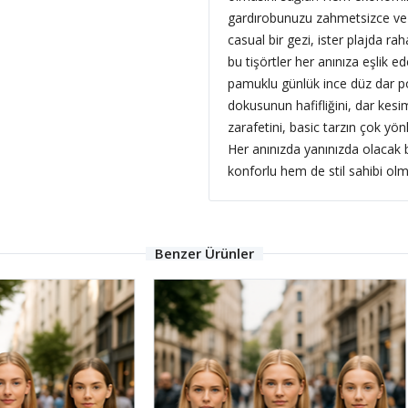
gardırobunuzu zahmetsizce ve a
casual bir gezi, ister plajda ra
bu tişörtler her anınıza eşlik ed
pamuklu günlük ince düz dar po
dokusunun hafifliğini, dar kesi
zarafetini, basic tarzın çok yönl
Her anınızda yanınızda olacak b
konforlu hem de stil sahibi olma
Benzer Ürünler