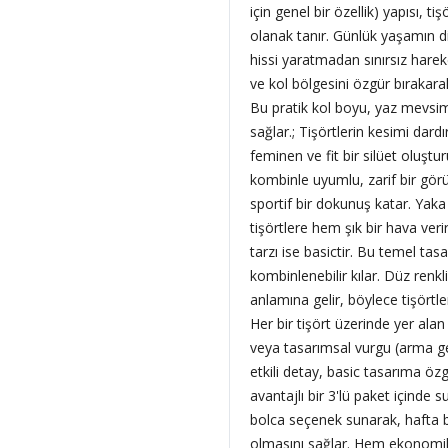
için genel bir özellik) yapısı,
olanak tanır. Günlük yaşamın 
hissi yaratmadan sınırsız harek
ve kol bölgesini özgür bırakar
Bu pratik kol boyu, yaz mevsi
sağlar.; Tişörtlerin kesimi dard
feminen ve fit bir silüet oluştur
kombinle uyumlu, zarif bir görü
sportif bir dokunuş katar. Yaka
tişörtlere hem şık bir hava ver
tarzı ise basictir. Bu temel ta
kombinlenebilir kılar. Düz renk
anlamına gelir, böylece tişörtl
Her bir tişört üzerinde yer alan 
veya tasarımsal vurgu (arma ge
etkili detay, basic tasarıma özg
avantajlı bir 3'lü paket içinde
bolca seçenek sunarak, hafta 
olmasını sağlar. Hem ekonomi