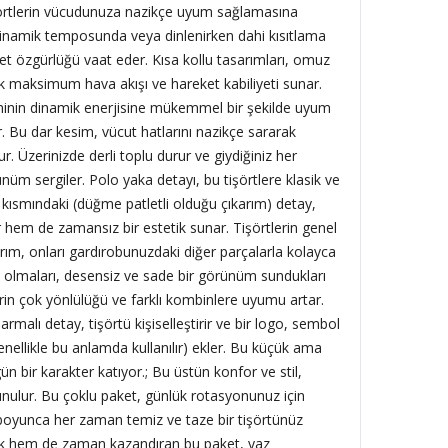
 tişörtlerin vücudunuza nazikçe uyum sağlamasına
dinamik temposunda veya dinlenirken dahi kısıtlama
et özgürlüğü vaat eder. Kısa kollu tasarımları, omuz
ak maksimum hava akışı ve hareket kabiliyeti sunar.
minin dinamik enerjisine mükemmel bir şekilde uyum
ır. Bu dar kesim, vücut hatlarını nazikçe sararak
ur. Üzerinizde derli toplu durur ve giydiğiniz her
nüm sergiler. Polo yaka detayı, bu tişörtlere klasik ve
 kısmındaki (düğme patletli olduğu çıkarım) detay,
ir hem de zamansız bir estetik sunar. Tişörtlerin genel
sarım, onları gardırobunuzdaki diğer parçalarla kolayca
li olmaları, desensiz ve sade bir görünüm sundukları
erin çok yönlülüğü ve farklı kombinlere uyumu artar.
armalı detay, tişörtü kişiselleştirir ve bir logo, sembol
nellikle bu anlamda kullanılır) ekler. Bu küçük ama
ün bir karakter katıyor.; Bu üstün konfor ve stil,
 sunulur. Bu çoklu paket, günlük rotasyonunuz için
boyunca her zaman temiz ve taze bir tişörtünüz
k hem de zaman kazandıran bu paket, yaz