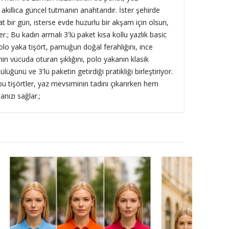
kıllıca güncel tutmanın anahtarıdır. İster şehirde
hat bir gün, isterse evde huzurlu bir akşam için olsun,
er.; Bu kadın armalı 3'lü paket kısa kollu yazlık basic
lo yaka tişört, pamuğun doğal ferahlığını, ince
min vücuda oturan şıklığını, polo yakanın klasik
ülüğünü ve 3'lü paketin getirdiği pratikliği birleştiriyor.
u tişörtler, yaz mevsiminin tadını çıkarırken hem
nızı sağlar.;