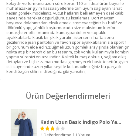
kolaydır ve formunu uzun süre korur. 110 cm ideal ürün boyu ile
muhafazakar giyim hassasiyetlerine tam uyum sağlayan rahat
kesim gömlek modelimiz, vücut hatlarını belli etmeyen özel kalıbı
sayesinde hareket özgürlüğünüzü kısıtlamaz. Dört mevsim
boyunca dolabınızdan eksik etmek istemeyeceğiniz bu hafif ve
dökümlü yapı, günlük koşturmacada size maksimum konfor
sunar.;İster ofis ortamında kumaş pantolon ve topuklu
ayakkabılarla klasik bir şıklık yaratın, isterseniz hafta sonu
gezilerinde jean pantolon ve favori spor ayakkabılarınızla sportif
bir görünüm elde edin.;Düğmeli uzun gömlek arayışında olanlar için
nokta atışı bir tercih olan bu tasarım, çok yönlü kullanımıyla kombin
yapma sürenizi en aza indirir. Kaliteli kumaş dokusu, sağlam dikiş
detayları ve hiçbir zaman modası geçmeyecek basic tesettür giyim
stili sayesinde uzun yıllar keyifle kullanabileceğiniz bu parça ile
kendi özgün stilinizi dilediğiniz gibi yansıtın.;
Ürün Değerlendirmeleri
Kadın Uzun Basic İndigo Polo Yaka Tesettür Gömlek Elbise
1 Değerlendirme
|
1 Yorum