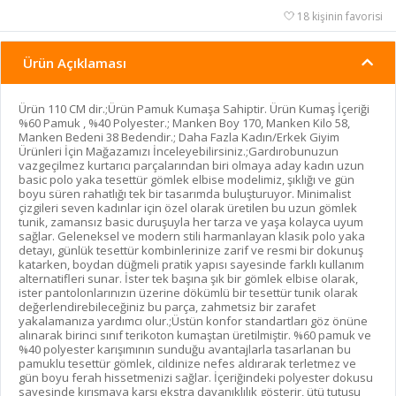
18 kişinin favorisi
Ürün Açıklaması
Ürün 110 CM dir.;Ürün Pamuk Kumaşa Sahiptir. Ürün Kumaş İçeriği
%60 Pamuk , %40 Polyester.; Manken Boy 170, Manken Kilo 58,
Manken Bedeni 38 Bedendir.; Daha Fazla Kadın/Erkek Giyim
Ürünleri İçin Mağazamızı İnceleyebilirsiniz.;Gardırobunuzun
vazgeçilmez kurtarıcı parçalarından biri olmaya aday kadın uzun
basic polo yaka tesettür gömlek elbise modelimiz, şıklığı ve gün
boyu süren rahatlığı tek bir tasarımda buluşturuyor. Minimalist
çizgileri seven kadınlar için özel olarak üretilen bu uzun gömlek
tunik, zamansız basic duruşuyla her tarza ve yaşa kolayca uyum
sağlar. Geleneksel ve modern stili harmanlayan klasik polo yaka
detayı, günlük tesettür kombinlerinize zarif ve resmi bir dokunuş
katarken, boydan düğmeli pratik yapısı sayesinde farklı kullanım
alternatifleri sunar. İster tek başına şık bir gömlek elbise olarak,
ister pantolonlarınızın üzerine dökümlü bir tesettür tunik olarak
değerlendirebileceğiniz bu parça, zahmetsiz bir zarafet
yakalamanıza yardımcı olur.;Üstün konfor standartları göz önüne
alınarak birinci sınıf terikoton kumaştan üretilmiştir. %60 pamuk ve
%40 polyester karışımının sunduğu avantajlarla tasarlanan bu
pamuklu tesettür gömlek, cildinize nefes aldırarak terletmez ve
gün boyu ferah hissetmenizi sağlar. İçeriğindeki polyester dokusu
sayesinde kırışmaya karşı ekstra dayanıklılık gösterir, ütü tutuşu