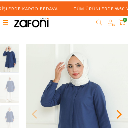
RIŞLERDE KARGO BEDAVA
TÜM ÜRÜNLERDE %50 YE
0
TR