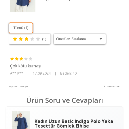
Tümü (1)
(1)
Çok kötü kumaşı
A** K**
|
17.09.2024
|
Beden: 40
Kaynak: Trendyol
⚡ CollectAction
Ürün Soru ve Cevapları
Kadın Uzun Basic İndigo Polo Yaka
Tesettür Gömlek Elbise