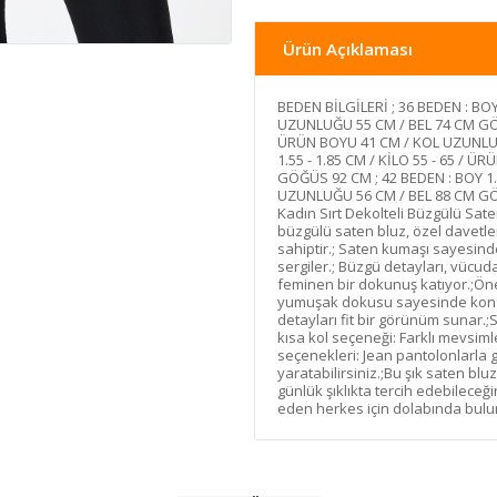
Ürün Açıklaması
BEDEN BİLGİLERİ ; 36 BEDEN : BOY
UZUNLUĞU 55 CM / BEL 74 CM GÖĞÜS
ÜRÜN BOYU 41 CM / KOL UZUNLUĞ
1.55 - 1.85 CM / KİLO 55 - 65 /
GÖĞÜS 92 CM ; 42 BEDEN : BOY 1.5
UZUNLUĞU 56 CM / BEL 88 CM GÖ
Kadın Sırt Dekolteli Büzgülü Sate
büzgülü saten bluz, özel davetle
sahiptir.; Saten kumaşı sayesind
sergiler.; Büzgü detayları, vücud
feminen bir dokunuş katıyor.;Öne
yumuşak dokusu sayesinde konfo
detayları fit bir görünüm sunar.;Sı
kısa kol seçeneği: Farklı mevsiml
seçenekleri: Jean pantolonlarla g
yaratabilirsiniz.;Bu şık saten bl
günlük şıklıkta tercih edebileceğ
eden herkes için dolabında bulu