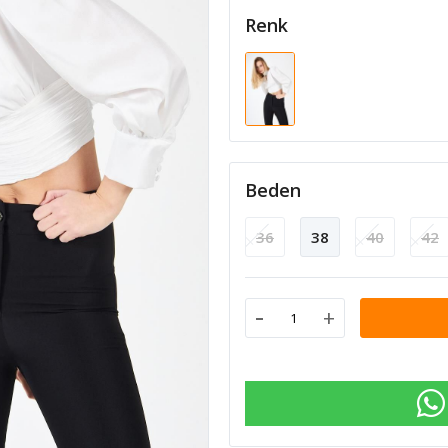
Renk
Beden
36
38
40
42
-
+