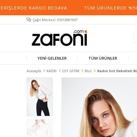
ERIŞLERDE KARGO BEDAVA
TÜM ÜRÜNLERDE %50 Y
Çağrı Merkezi: 05312881947
YENİ GELENLER
TÜM ÜRÜNLER
Anasayfa
KADIN
ÜST GİYİM
Bluz
Kadın Sırt Dekolteli 