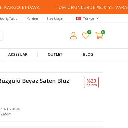
 KARGO BEDAVA
TÜM ÜRÜNLERDE %50 YE VARAN 
ipariş Takibi
Yardım
Bize Ulaşın
Türkçe
0
0
AKSESUAR
OUTLET
BLOG
 Büzgülü Beyaz Saten Bluz
%20
i̇ndi̇ri̇m
K0218-01-87
Zafoni