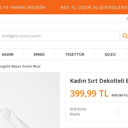
E VARAN İNDIRIM
800 TL ÜZERI ALIŞVERIŞLERDE
S
KADIN
ERKEK
TESETTÜR
QUZU
Büzgülü Beyaz Saten Bluz
Kadın Sırt Dekolteli
399,99 TL
499,00 TL
Stok Kodu
Marka