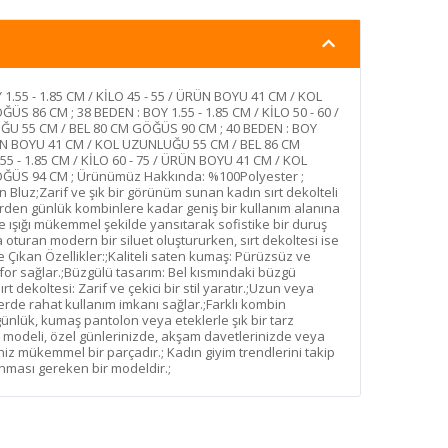
 1.55 - 1.85 CM / KİLO 45 - 55 / ÜRÜN BOYU 41 CM / KOL
 86 CM ; 38 BEDEN : BOY 1.55 - 1.85 CM / KİLO 50 - 60 /
U 55 CM / BEL 80 CM GÖĞÜS 90 CM ; 40 BEDEN : BOY
 ÜRÜN BOYU 41 CM / KOL UZUNLUĞU 55 CM / BEL 86 CM
5 - 1.85 CM / KİLO 60 - 75 / ÜRÜN BOYU 41 CM / KOL
ĞÜS 94 CM ; Ürünümüz Hakkında: %100Polyester ;
n Bluz;Zarif ve şık bir görünüm sunan kadın sırt dekolteli
rden günlük kombinlere kadar geniş bir kullanım alanına
e ışığı mükemmel şekilde yansıtarak sofistike bir duruş
a oturan modern bir siluet oluştururken, sırt dekoltesi ise
 Çıkan Özellikler:;Kaliteli saten kumaş: Pürüzsüz ve
r sağlar.;Büzgülü tasarım: Bel kısmındaki büzgü
rt dekoltesi: Zarif ve çekici bir stil yaratır.;Uzun veya
erde rahat kullanım imkanı sağlar.;Farklı kombin
ünlük, kumaş pantolon veya eteklerle şık bir tarz
uz modeli, özel günlerinizde, akşam davetlerinizde veya
iniz mükemmel bir parçadır.; Kadın giyim trendlerini takip
nması gereken bir modeldir.;