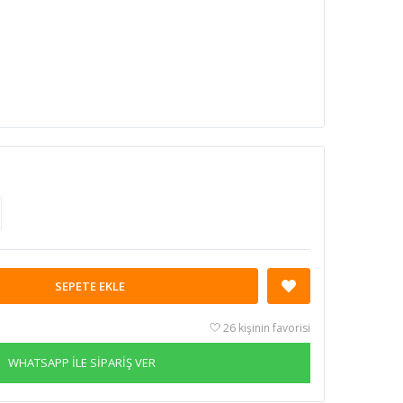
SEPETE EKLE
26 kişinin favorisi
WHATSAPP İLE SİPARİŞ VER