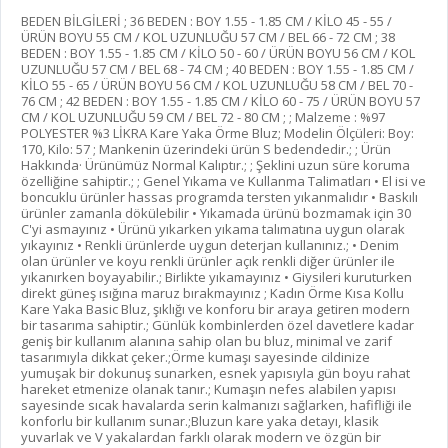
BEDEN BİLGİLERİ ; 36 BEDEN : BOY 1.55 - 1.85 CM / KİLO 45 - 55 /
ÜRÜN BOYU 55 CM / KOL UZUNLUĞU 57 CM / BEL 66 - 72 CM ; 38
BEDEN : BOY 1.55 - 1.85 CM / KİLO 50 - 60 / ÜRÜN BOYU 56 CM / KOL
UZUNLUĞU 57 CM / BEL 68 - 74 CM ; 40 BEDEN : BOY 1.55 - 1.85 CM /
KİLO 55 - 65 / ÜRÜN BOYU 56 CM / KOL UZUNLUĞU 58 CM / BEL 70 -
76 CM ; 42 BEDEN : BOY 1.55 - 1.85 CM / KİLO 60 - 75 / ÜRÜN BOYU 57
CM / KOL UZUNLUĞU 59 CM / BEL 72 - 80 CM ; ; Malzeme : %97
POLYESTER %3 LİKRA Kare Yaka Örme Bluz; Modelin Ölçüleri: Boy:
170, Kilo: 57 ; Mankenin üzerindeki ürün S bedendedir.; ; Ürün
Hakkında· Ürünümüz Normal Kalıptır.; ; Şeklini uzun süre koruma
özelliğine sahiptir.; ; Genel Yıkama ve Kullanma Talimatları • El isi ve
boncuklu ürünler hassas programda tersten yıkanmalıdır • Baskılı
ürünler zamanla dökülebilir • Yıkamada ürünü bozmamak için 30
C'yi asmayınız • Ürünü yıkarken yıkama talımatına uygun olarak
yıkayınız • Renkli ürünlerde uygun deterjan kullanınız.; • Denim
olan ürünler ve koyu renkli ürünler açık renkli diğer ürünler ile
yıkanırken boyayabilir.; Birlikte yıkamayınız • Giysileri kuruturken
direkt güneş ısığına maruz bırakmayınız ; Kadın Örme Kısa Kollu
Kare Yaka Basic Bluz, şıklığı ve konforu bir araya getiren modern
bir tasarıma sahiptir.; Günlük kombinlerden özel davetlere kadar
geniş bir kullanım alanına sahip olan bu bluz, minimal ve zarif
tasarımıyla dikkat çeker.;Örme kumaşı sayesinde cildinize
yumuşak bir dokunuş sunarken, esnek yapısıyla gün boyu rahat
hareket etmenize olanak tanır.; Kumaşın nefes alabilen yapısı
sayesinde sıcak havalarda serin kalmanızı sağlarken, hafifliği ile
konforlu bir kullanım sunar.;Bluzun kare yaka detayı, klasik
yuvarlak ve V yakalardan farklı olarak modern ve özgün bir