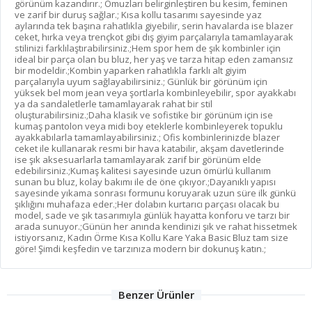
görünüm kazandırır.; Omuzları belirginleştiren bu kesim, feminen
ve zarif bir duruş sağlar.; Kısa kollu tasarımı sayesinde yaz
aylarında tek başına rahatlıkla giyebilir, serin havalarda ise blazer
ceket, hırka veya trençkot gibi dış giyim parçalarıyla tamamlayarak
stilinizi farklılaştırabilirsiniz.;Hem spor hem de şık kombinler için
ideal bir parça olan bu bluz, her yaş ve tarza hitap eden zamansız
bir modeldir.;Kombin yaparken rahatlıkla farklı alt giyim
parçalarıyla uyum sağlayabilirsiniz.; Günlük bir görünüm için
yüksek bel mom jean veya şortlarla kombinleyebilir, spor ayakkabı
ya da sandaletlerle tamamlayarak rahat bir stil
oluşturabilirsiniz.;Daha klasik ve sofistike bir görünüm için ise
kumaş pantolon veya midi boy eteklerle kombinleyerek topuklu
ayakkabılarla tamamlayabilirsiniz.; Ofis kombinlerinizde blazer
ceket ile kullanarak resmi bir hava katabilir, akşam davetlerinde
ise şık aksesuarlarla tamamlayarak zarif bir görünüm elde
edebilirsiniz.;Kumaş kalitesi sayesinde uzun ömürlü kullanım
sunan bu bluz, kolay bakımı ile de öne çıkıyor.;Dayanıklı yapısı
sayesinde yıkama sonrası formunu koruyarak uzun süre ilk günkü
şıklığını muhafaza eder.;Her dolabın kurtarıcı parçası olacak bu
model, sade ve şık tasarımıyla günlük hayatta konforu ve tarzı bir
arada sunuyor.;Günün her anında kendinizi şık ve rahat hissetmek
istiyorsanız, Kadın Örme Kısa Kollu Kare Yaka Basic Bluz tam size
göre! Şimdi keşfedin ve tarzınıza modern bir dokunuş katın.;
Benzer Ürünler