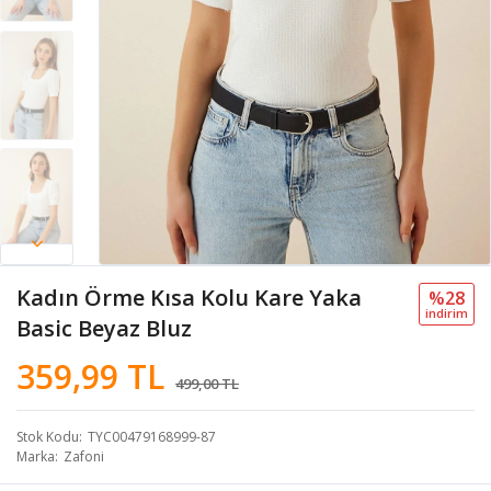
Kadın Örme Kısa Kolu Kare Yaka
%28
i̇ndi̇ri̇m
Basic Beyaz Bluz
359,99 TL
499,00 TL
Stok Kodu
TYC00479168999-87
Marka
Zafoni