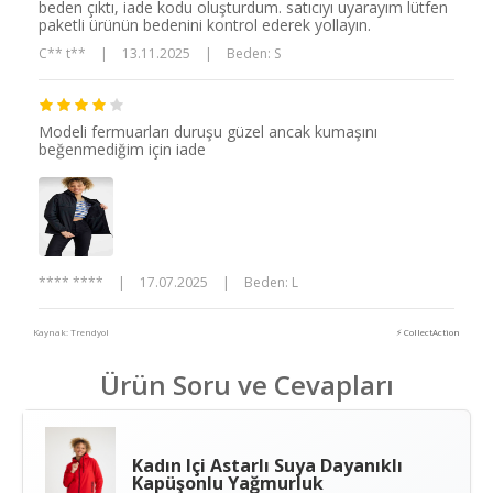
beden çıktı, iade kodu oluşturdum. satıcıyı uyarayım lütfen
paketli ürünün bedenini kontrol ederek yollayın.
C** t**
|
13.11.2025
|
Beden: S
Modeli fermuarları duruşu güzel ancak kumaşını
beğenmediğim için iade
**** ****
|
17.07.2025
|
Beden: L
Kaynak: Trendyol
⚡ CollectAction
Ürün Soru ve Cevapları
Kadın Içi Astarlı Suya Dayanıklı
Kapüşonlu Yağmurluk