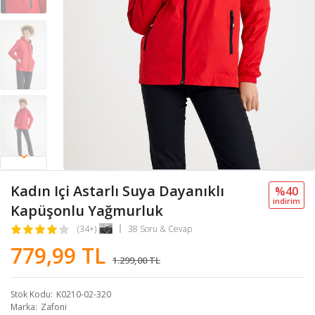
Kadın Içi Astarlı Suya Dayanıklı
%40
i̇ndi̇ri̇m
Kapüşonlu Yağmurluk
(34+)
38 Soru & Cevap
779,99 TL
1.299,00 TL
Stok Kodu
K0210-02-320
Marka
Zafoni