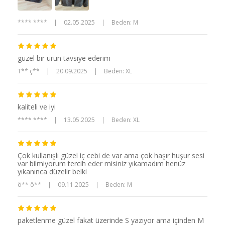
**** ****
|
02.05.2025
|
Beden: M
güzel bir ürün tavsiye ederim
T** ç**
|
20.09.2025
|
Beden: XL
kaliteli ve iyi
**** ****
|
13.05.2025
|
Beden: XL
Çok kullanışlı güzel iç cebi de var ama çok haşır huşur sesi
var bilmiyorum tercih eder misiniz yıkamadım henüz
yıkanınca düzelir belki
ö** ö**
|
09.11.2025
|
Beden: M
paketlenme güzel fakat üzerinde S yazıyor ama içinden M