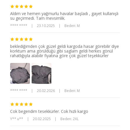
Aldım ve hemen yağmurlu havalar başladı , gayet kullanışlı
su geçirmedi. Tam mevsimlik.
**** ****
|
23.10.2025
|
Beden: M
beklediğimden çok güzel geldi kargoda hasar görebilir diye
korktum ama görüldüğü gibi saglam geldi herkes gönül
rahatlığıyla alabilir fiyatına göre çok güzel teşekkürler
**** ****
|
20.02.2026
|
Beden: M
Cok begendim tesekkürler. Cok hızlı kargo
Y** u**
|
20.02.2025
|
Beden: 2XL