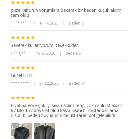
güzel bir ürün yorumlara bakarak bir beden küçük aldim
tam oldu
**** ****
|
17.10.2025
|
Beden: S
Severek kullanıyorum, teşekkürler.
H** Ç**
|
18.03.2026
|
Beden: S
Güzel ürün.
**** ****
|
27.02.2025
|
Beden: M
Fiyatina göre çok iyi siyah aldim rengi çok canli .M aldim
67 kilo 157 boya M oldu kalça kismi bi miktar dar ama
olsun bi beden büyüğunünde ust tarafi bol gelebilirdi.