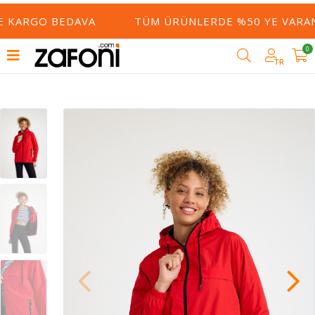
 KARGO BEDAVA
TÜM ÜRÜNLERDE %50 YE VARAN İ
0
TR