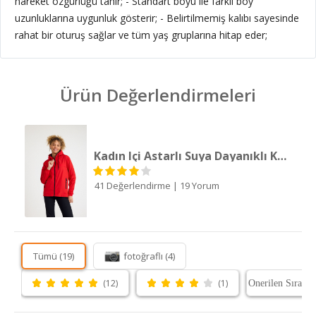
hareket özgürlüğü tanır; - Standart boyu ile farklı boy
uzunluklarına uygunluk gösterir; - Belirtilmemiş kalıbı sayesinde
rahat bir oturuş sağlar ve tüm yaş gruplarına hitap eder;
Ürün Değerlendirmeleri
Kadın Içi Astarlı Suya Dayanıklı Kapüşonlu Yağmurluk
41 Değerlendirme
|
19 Yorum
Tümü (19)
fotoğraflı (4)
(12)
(1)