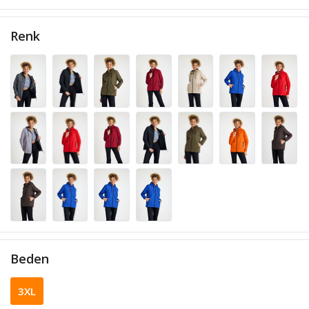
Renk
Beden
3XL