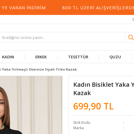
VARAN İNDIRIM
800 TL ÜZERI ALIŞVERIŞLERDE 
S
KADIN
ERKEK
TESETTÜR
QUZU
t Yaka Yırtmaçlı Oversize Siyah Triko Kazak
Kadın Bisiklet Yaka 
Kazak
699,90 TL
Stok Kodu
Marka