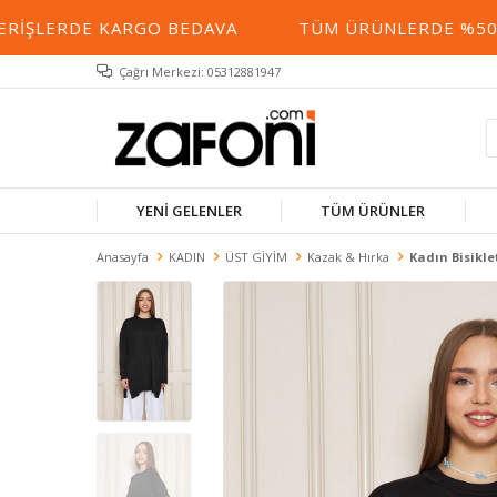
IŞLERDE KARGO BEDAVA
TÜM ÜRÜNLERDE %50 YE 
Çağrı Merkezi: 05312881947
YENİ GELENLER
TÜM ÜRÜNLER
Anasayfa
KADIN
ÜST GİYİM
Kazak & Hırka
Kadın Bisikle