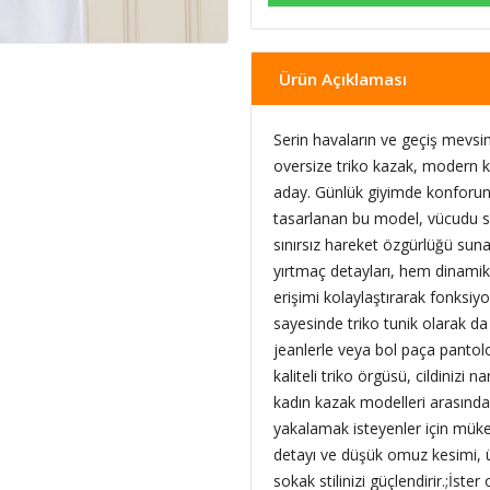
Ürün Açıklaması
Serin havaların ve geçiş mevsim
oversize triko kazak, modern k
aday. Günlük giyimde konforun
tasarlanan bu model, vücudu s
sınırsız hareket özgürlüğü sun
yırtmaç detayları, hem dinami
erişimi kolaylaştırarak fonksiy
sayesinde triko tunik olarak da 
jeanlerle veya bol paça panto
kaliteli triko örgüsü, cildinizi 
kadın kazak modelleri arasında 
yakalamak isteyenler için müke
detayı ve düşük omuz kesimi, ü
sokak stilinizi güçlendirir.;İste