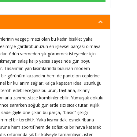
lerinin vazgeçilmezi olan bu kadın bisiklet yaka
esimiyle gardırobunuzun en işlevsel parçası olmaya
dan ödün vermeden şık görünmek isteyenler için
ıkmayan salaş kalıp yapısı sayesinde gün boyu
ar. Tasarımın yan kısımlarında bulunan modern
k bir görünüm kazandırır hem de pantolon ceplerine
onel bir kullanım sağlar.;Kalça kapatan ideal uzunluğu
tercih edebileceğiniz bu ürün, taytlarla, skinny
lonlarla zahmetsizce kombinlenebilir. Yumuşak dokulu
narince sararken soğuk günlerde sizi sıcak tutar. Kışlık
sadeliğiyle öne çıkan bu parça, "basic" şıklığı
mmel bir tercihtir. Yaka kısmındaki esnek ribana
rüne hem sportif hem de sofistike bir hava katarak
r ofis ortamında şık bir kolyeyle tamamlayın, ister