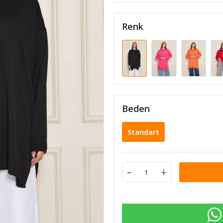
Renk
Beden
Standart
-
+