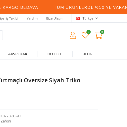
KARGO BEDAVA
TÜM ÜRÜNLERDE %50 YE VARAN İN
ipariş Takibi
Yardım
Bize Ulaşın
Türkçe
0
0
AKSESUAR
OUTLET
BLOG
Yırtmaçlı Oversize Siyah Triko
K0220-05-93
Zafoni