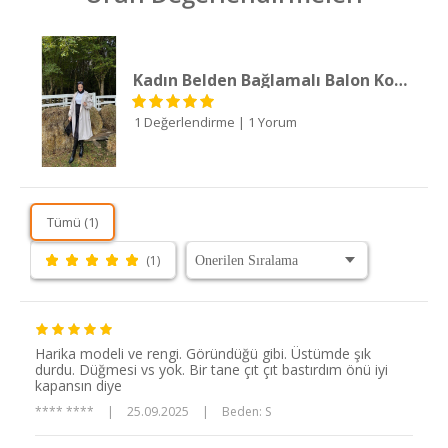
Kadın Belden Bağlamalı Balon Kol Deri Trenç
1 Değerlendirme
|
1 Yorum
Tümü (1)
(1)
Harika modeli ve rengi. Göründüğü gibi. Üstümde şık
durdu. Düğmesi vs yok. Bir tane çıt çıt bastırdım önü iyi
kapansın diye
**** ****
|
25.09.2025
|
Beden: S