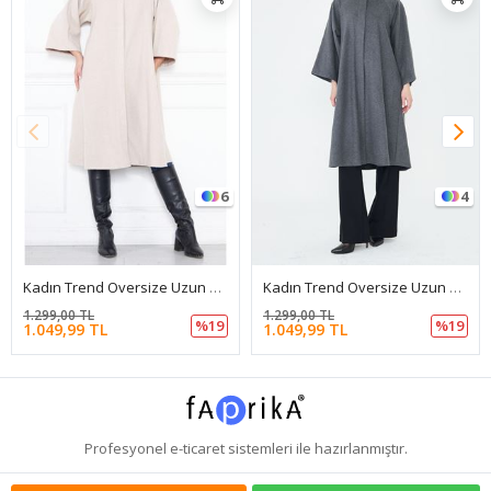
6
4
Kadın Trend Oversize Uzun Kol Şık Gri Kaşe Panço
Kadın Trend Oversize Uzun Kol Şık Füme Kaşe Panço
1.299,00 TL
1.299,00 TL
%19
%19
1.049,99 TL
1.049,99 TL
Profesyonel
e-ticaret
sistemleri ile hazırlanmıştır.