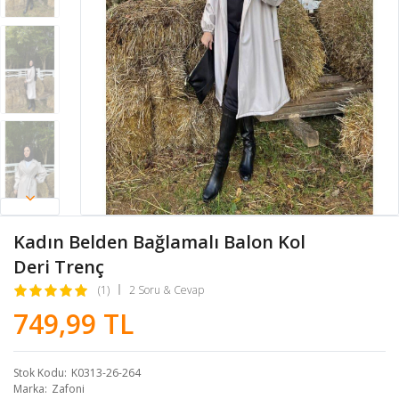
Kadın Belden Bağlamalı Balon Kol
Deri Trenç
(1)
2 Soru & Cevap
749,99 TL
Stok Kodu
K0313-26-264
Marka
Zafoni