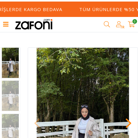
RIŞLERDE KARGO BEDAVA
TÜM ÜRÜNLERDE %50 YE
0
TR