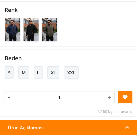
Renk
Beden
S
M
L
XL
XXL
-
+
60 kişinin favorisi
Ürün Açıklaması