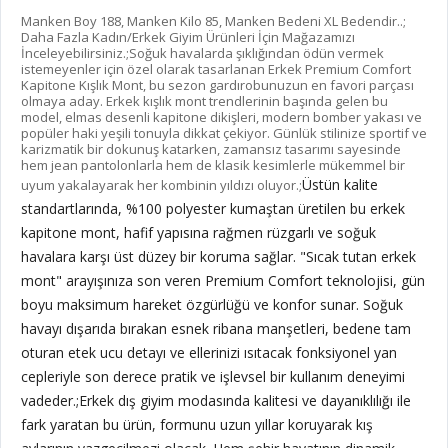
Manken Boy 188, Manken Kilo 85, Manken Bedeni XL Bedendir..;
Daha Fazla Kadın/Erkek Giyim Ürünleri İçin Mağazamızı
İnceleyebilirsiniz.;Soğuk havalarda şıklığından ödün vermek
istemeyenler için özel olarak tasarlanan Erkek Premium Comfort
Kapitone Kışlık Mont, bu sezon gardırobunuzun en favori parçası
olmaya aday. Erkek kışlık mont trendlerinin başında gelen bu
model, elmas desenli kapitone dikişleri, modern bomber yakası ve
popüler haki yeşili tonuyla dikkat çekiyor. Günlük stilinize sportif ve
karizmatik bir dokunuş katarken, zamansız tasarımı sayesinde
hem jean pantolonlarla hem de klasik kesimlerle mükemmel bir
Üstün kalite
uyum yakalayarak her kombinin yıldızı oluyor.;
standartlarında, %100 polyester kumaştan üretilen bu erkek
kapitone mont, hafif yapısına rağmen rüzgarlı ve soğuk
havalara karşı üst düzey bir koruma sağlar. "Sıcak tutan erkek
mont" arayışınıza son veren Premium Comfort teknolojisi, gün
boyu maksimum hareket özgürlüğü ve konfor sunar. Soğuk
havayı dışarıda bırakan esnek ribana manşetleri, bedene tam
oturan etek ucu detayı ve ellerinizi ısıtacak fonksiyonel yan
cepleriyle son derece pratik ve işlevsel bir kullanım deneyimi
vadeder.;
Erkek dış giyim modasında kalitesi ve dayanıklılığı ile
fark yaratan bu ürün, formunu uzun yıllar koruyarak kış