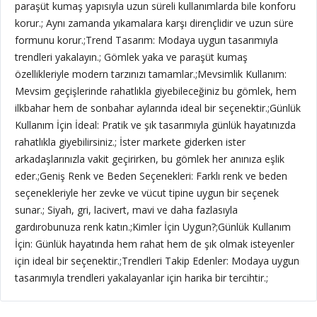
paraşüt kumaş yapısıyla uzun süreli kullanımlarda bile konforu
korur.; Aynı zamanda yıkamalara karşı dirençlidir ve uzun süre
formunu korur.;Trend Tasarım: Modaya uygun tasarımıyla
trendleri yakalayın.; Gömlek yaka ve paraşüt kumaş
özellikleriyle modern tarzınızı tamamlar.;Mevsimlik Kullanım:
Mevsim geçişlerinde rahatlıkla giyebileceğiniz bu gömlek, hem
ilkbahar hem de sonbahar aylarında ideal bir seçenektir.;Günlük
Kullanım İçin İdeal: Pratik ve şık tasarımıyla günlük hayatınızda
rahatlıkla giyebilirsiniz.; İster markete giderken ister
arkadaşlarınızla vakit geçirirken, bu gömlek her anınıza eşlik
eder.;Geniş Renk ve Beden Seçenekleri: Farklı renk ve beden
seçenekleriyle her zevke ve vücut tipine uygun bir seçenek
sunar.; Siyah, gri, lacivert, mavi ve daha fazlasıyla
gardırobunuza renk katın.;Kimler İçin Uygun?;Günlük Kullanım
İçin: Günlük hayatında hem rahat hem de şık olmak isteyenler
için ideal bir seçenektir.;Trendleri Takip Edenler: Modaya uygun
tasarımıyla trendleri yakalayanlar için harika bir tercihtir.;