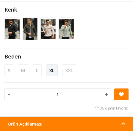
Renk
Beden
S
M
L
XL
XXL
-
+
36 kişinin favorisi
Ürün Açıklaması