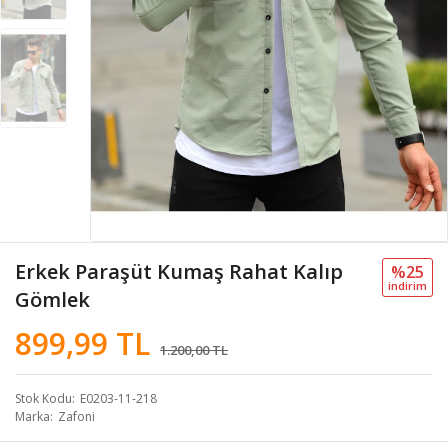
Erkek Paraşüt Kumaş Rahat Kalıp
%25
i̇ndi̇ri̇m
Gömlek
899,99 TL
1.200,00 TL
Stok Kodu
E0203-11-218
Marka
Zafoni