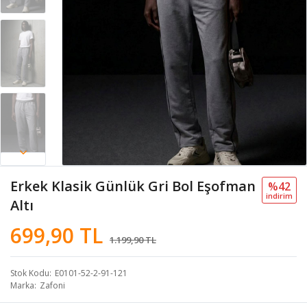
Erkek Klasik Günlük Gri Bol Eşofman
%42
i̇ndi̇ri̇m
Altı
699,90 TL
1.199,90 TL
Stok Kodu
E0101-52-2-91-121
Marka
Zafoni