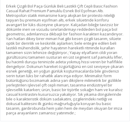
Erkek Çizgili Bol Paça Günlük Beli Lastikli Çift Cepli Basic Fashion
Casual Rahat Premium Pamuklu Esnek Bol Eşofman Altı.
Metropolün statik mimarisine karşı akışkan bir protesto niteliği
taşıyan bu premium eşofman altı, erkek silüetinde konforu
avangart bir lüks düzeyine çıkarıyor. Kalçadan bileğe tavizsiz bir
dökümle inen ve vücudu sınırlandırmayı reddeden bol paça bol
geometrisi, adımlarınıza dikbaşlı bir fashion karakteri kazandırıyor.
Yan hatları dikey birer mimari hat gibi kesen çizgili tasarım, silüete
optik bir derinlik ve keskinlik aşılarken; bele entegre edilen beli
lastikli mühendislik, şehir hayatının hareketli ritminde kuralları
tamamen sizin lehinize değiştiriyor.; Yapay elyafların cildi yoran
gürültüsünü tamamen susturan en üst segment saf pamuklu lifler,
bu hacimli duruşu teninizde adeta yokmuş hissi veren bir hafiflikle
dengeliyor. Dokunun hareket özgürlüğünü en üst seviyeye çıkaran
esnek genetiği, en yoğun günlük koşturmacalarda bile gövdenizi
serin tutan lüks bir rahatlık alanı inşa ediyor. Minimalist form
bütünlüğünü bozmamak adına yan dikişlere milimetrik bir gizlilikle
yerleştirilen işlevsel çift cepli mimari, tasarıma endüstriyel bir
işlevsellik katarken; ürün, basic bir tişörtle sokağın ham ve kuralsız
casual kontrastını kusursuzca yakalıyor. Sık yıkama döngülerinde
bile o karakteristik döküm sadakatini, çizgilerindeki netliği ve
dokusal kalitesini ilk günkü mağrurluğuyla koruyan bu basic
tasarım, gardırobunda hem yalın hem de meydan okuyan bir imza
parça arayanların zamansız yatırımıdır.;