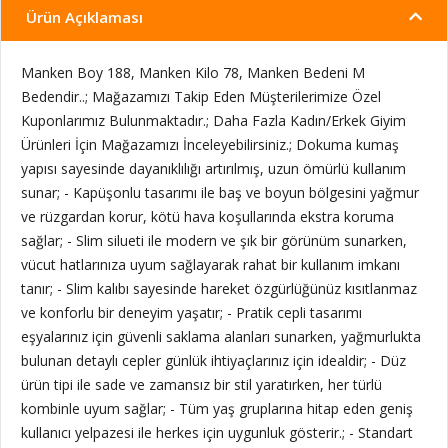
Ürün Açıklaması
Manken Boy 188, Manken Kilo 78, Manken Bedeni M
Bedendir..; Mağazamızı Takip Eden Müşterilerimize Özel
Kuponlarımız Bulunmaktadır.; Daha Fazla Kadın/Erkek Giyim
Ürünleri İçin Mağazamızı İnceleyebilirsiniz.; Dokuma kumaş
yapısı sayesinde dayanıklılığı artırılmış, uzun ömürlü kullanım
sunar; - Kapüşonlu tasarımı ile baş ve boyun bölgesini yağmur
ve rüzgardan korur, kötü hava koşullarında ekstra koruma
sağlar; - Slim silueti ile modern ve şık bir görünüm sunarken,
vücut hatlarınıza uyum sağlayarak rahat bir kullanım imkanı
tanır; - Slim kalıbı sayesinde hareket özgürlüğünüz kısıtlanmaz
ve konforlu bir deneyim yaşatır; - Pratik cepli tasarımı
eşyalarınız için güvenli saklama alanları sunarken, yağmurlukta
bulunan detaylı cepler günlük ihtiyaçlarınız için idealdir; - Düz
ürün tipi ile sade ve zamansız bir stil yaratırken, her türlü
kombinle uyum sağlar; - Tüm yaş gruplarına hitap eden geniş
kullanıcı yelpazesi ile herkes için uygunluk gösterir.; - Standart