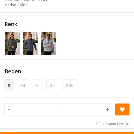
Marka
Zafoni
Renk
Beden
S
M
L
XL
XXL
-
+
47 kişinin favorisi