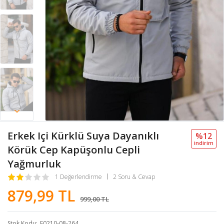
Erkek Içi Kürklü Suya Dayanıklı
%12
i̇ndi̇ri̇m
Körük Cep Kapüşonlu Cepli
Yağmurluk
1 Değerlendirme
2 Soru & Cevap
879,99 TL
999,00 TL
Stok Kodu
E0210-08-264