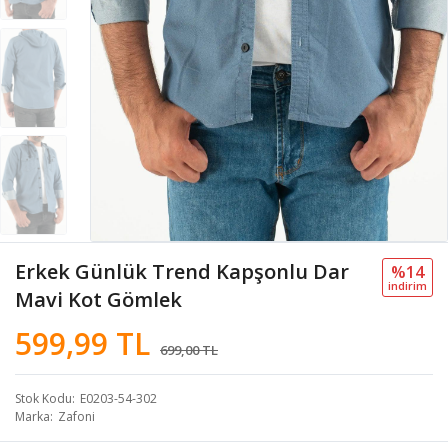
Erkek Günlük Trend Kapşonlu Dar
%14
i̇ndi̇ri̇m
Mavi Kot Gömlek
599,99 TL
699,00 TL
Stok Kodu
E0203-54-302
Marka
Zafoni