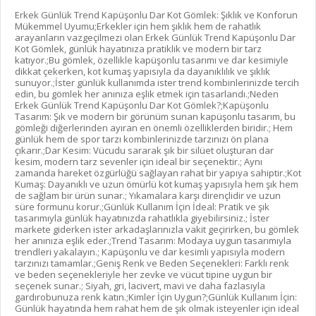
Erkek Günlük Trend Kapüşonlu Dar Kot Gömlek: Şıklık ve Konforun
Mükemmel Uyumu;Erkekler için hem şıklık hem de rahatlık
arayanların vazgeçilmezi olan Erkek Günlük Trend Kapüşonlu Dar
Kot Gömlek, günlük hayatınıza pratiklik ve modern bir tarz
katıyor.;Bu gömlek, özellikle kapüşonlu tasarımı ve dar kesimiyle
dikkat çekerken, kot kumaş yapısıyla da dayanıklılık ve şıklık
sunuyor.;İster günlük kullanımda ister trend kombinlerinizde tercih
edin, bu gömlek her anınıza eşlik etmek için tasarlandı.;Neden
Erkek Günlük Trend Kapüşonlu Dar Kot Gömlek?;Kapüşonlu
Tasarım: Şık ve modern bir görünüm sunan kapüşonlu tasarım, bu
gömleği diğerlerinden ayıran en önemli özelliklerden biridir.; Hem
günlük hem de spor tarzı kombinlerinizde tarzınızı ön plana
çıkarır.;Dar Kesim: Vücudu sararak şık bir silüet oluşturan dar
kesim, modern tarz sevenler için ideal bir seçenektir.; Aynı
zamanda hareket özgürlüğü sağlayan rahat bir yapıya sahiptir.;Kot
Kumaş: Dayanıklı ve uzun ömürlü kot kumaş yapısıyla hem şık hem
de sağlam bir ürün sunar.; Yıkamalara karşı dirençlidir ve uzun
süre formunu korur.;Günlük Kullanım İçin İdeal: Pratik ve şık
tasarımıyla günlük hayatınızda rahatlıkla giyebilirsiniz.; İster
markete giderken ister arkadaşlarınızla vakit geçirirken, bu gömlek
her anınıza eşlik eder.;Trend Tasarım: Modaya uygun tasarımıyla
trendleri yakalayın.; Kapüşonlu ve dar kesimli yapısıyla modern
tarzınızı tamamlar.;Geniş Renk ve Beden Seçenekleri: Farklı renk
ve beden seçenekleriyle her zevke ve vücut tipine uygun bir
seçenek sunar.; Siyah, gri, lacivert, mavi ve daha fazlasıyla
gardırobunuza renk katın.;Kimler İçin Uygun?;Günlük Kullanım İçin:
Günlük hayatında hem rahat hem de şık olmak isteyenler için ideal