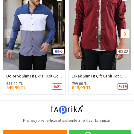
6
23
Üç Renk Slim Fit Likralı Kot Gömlek
Erkek Slim Fit Çift Cepli Kot Gömlek
699,00 TL
799,00 TL
%21
%19
549,99 TL
649,99 TL
Profesyonel
e-ticaret
sistemleri ile hazırlanmıştır.