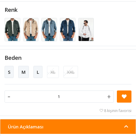
Renk
Beden
S
M
L
XL
XXL
-
+
8 kişinin favorisi
Ürün Açıklaması