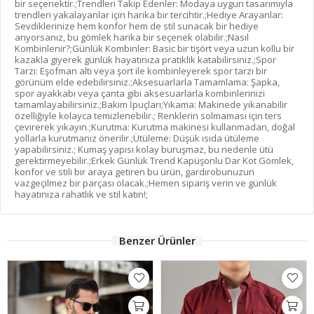
bir seçenektir.;Trendleri Takip Edenler: Modaya uygun tasarımıyla
trendleri yakalayanlar için harika bir tercihtir.;Hediye Arayanlar:
Sevdiklerinize hem konfor hem de stil sunacak bir hediye
arıyorsanız, bu gömlek harika bir seçenek olabilir.;Nasıl
Kombinlenir?;Günlük Kombinler: Basic bir tişört veya uzun kollu bir
kazakla giyerek günlük hayatınıza pratiklik katabilirsiniz.;Spor
Tarzı: Eşofman altı veya şort ile kombinleyerek spor tarzı bir
görünüm elde edebilirsiniz.;Aksesuarlarla Tamamlama: Şapka,
spor ayakkabı veya çanta gibi aksesuarlarla kombinlerinizi
tamamlayabilirsiniz.;Bakım İpuçları;Yıkama: Makinede yıkanabilir
özelliğiyle kolayca temizlenebilir.; Renklerin solmaması için ters
çevirerek yıkayın.;Kurutma: Kurutma makinesi kullanmadan, doğal
yollarla kurutmanız önerilir.;Ütüleme: Düşük ısıda ütüleme
yapabilirsiniz.; Kumaş yapısı kolay buruşmaz, bu nedenle ütü
gerektirmeyebilir.;Erkek Günlük Trend Kapüşonlu Dar Kot Gömlek,
konfor ve stili bir araya getiren bu ürün, gardırobunuzun
vazgeçilmez bir parçası olacak.;Hemen sipariş verin ve günlük
hayatınıza rahatlık ve stil katın!;
Benzer Ürünler