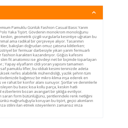
 Premium Pamuklu Günlük Fashion Casual Basic Yarım
li Polo Yaka Tişört. Gövdenin monokrom monoloğunu
keskin, geometrik çizgili vurgularla kesintiye uğratan bu
inimal ama radikal bir çerçeveye alıyor. Tasarımın
tler, bakışları doğrudan omuz çatısına kilitlerken;
triyel bir fermuar darbesiyle yıkan yarım fermuarlı
ir fashion karakteri kazandırıyor. Göğüs kafesini
 slim fit anatomisi ise gövdeyi net bir biçimde toparlayan
yor.; Yapay elyafların cildi yoran yapısını tamamen
af pamuklu lifler, bu iddialı kesimi teninizde adeta
Yüksek nefes alabilirlik mühendisliği, yazlık şehrin tüm
övdenizde bağımsız bir mikro-klima inşa ederek en
s ve rahat bir konfor alanı sunuyor. Şortlar ve denimlerle
esleyen bu basic kısa kollu parça, keskin hatlı
l ezberlerini bozan avangart bir şıklığa evriliyor.
 saran form bütünlüğünü, şeritlerindeki renk netliğini
 günkü mağrurluğuyla koruyan bu tişört, geçici akımların
a stilini ilan etmek isteyenlerin zamansız imza