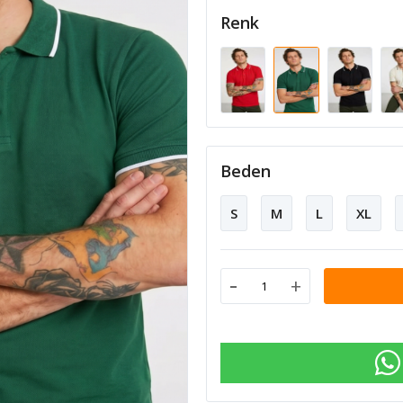
Renk
Beden
S
M
L
XL
-
+