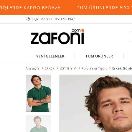
LERDE KARGO BEDAVA
TÜM ÜRÜNLERDE %50 YE VA
Çağrı Merkezi: 05312881947
YENİ GELENLER
TÜM ÜRÜNLER
Anasayfa
ERKEK
ÜST GİYİM
Polo Yaka Tişört
Erkek Günlü