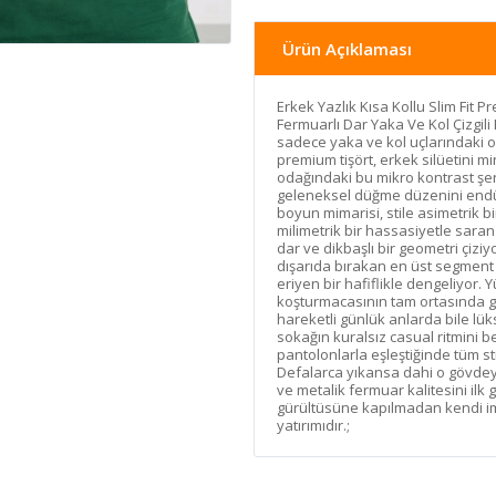
Ürün Açıklaması
Erkek Yazlık Kısa Kollu Slim Fit
Fermuarlı Dar Yaka Ve Kol Çizgi
sadece yaka ve kol uçlarındaki o 
premium tişört, erkek silüetini m
odağındaki bu mikro kontrast şeri
geleneksel düğme düzenini endüs
boyun mimarisi, stile asimetrik b
milimetrik bir hassasiyetle saran
dar ve dikbaşlı bir geometri çizi
dışarıda bırakan en üst segment s
eriyen bir hafiflikle dengeliyor. 
koşturmacasının tam ortasında g
hareketli günlük anlarda bile lük
sokağın kuralsız casual ritmini b
pantolonlarla eşleştiğinde tüm sti
Defalarca yıkansa dahi o gövdeyi
ve metalik fermuar kalitesini ilk
gürültüsüne kapılmadan kendi imz
yatırımıdır.;