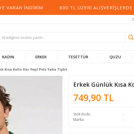
RAN İNDIRIM
800 TL ÜZERI ALIŞVERIŞLERDE KA
S
KADIN
ERKEK
TESETTÜR
QUZU
k Kısa Kollu Dar Yeşil Polo Yaka Tişört
Erkek Günlük Kısa Ko
749,90 TL
Stok Kodu
Marka