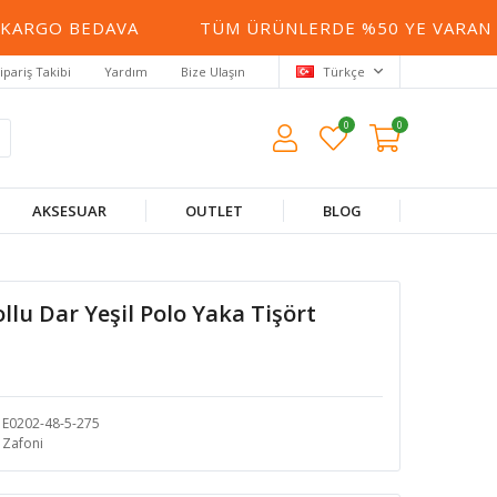
RGO BEDAVA
TÜM ÜRÜNLERDE %50 YE VARAN İNDI
ipariş Takibi
Yardım
Bize Ulaşın
Türkçe
0
0
AKSESUAR
OUTLET
BLOG
llu Dar Yeşil Polo Yaka Tişört
E0202-48-5-275
Zafoni