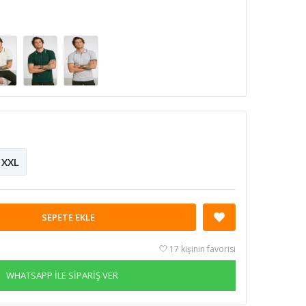
XXL
SEPETE EKLE
17 kişinin favorisi
WHATSAPP İLE SİPARİŞ VER