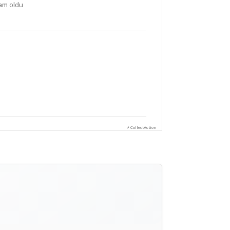
tam oldu
⚡ CollectAction