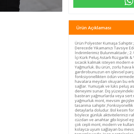
Ürün Açıklaması
Ürün Polyester Kumaşa Sahiptir.;
Derecede Yıkamanızı Tavsiye Ede
İndirimlerimiz Bulunmaktadır.; 
İçi Kürk Peluş Astarlı Rüzgarlık
sıcacık kalmak isteyen modern erk
Yağmurluk. Bu ürün, zorlu hava 
gardırobunuzun en işlevsel parça
fonksiyonellikten ödün vermeden s
havalara meydan okuyan bu erkek
sağlar. Yumuşak ve lüks peluş ast
deneyimi sunar. Dış yüzeyindeki
bastıran yağmurlarda veya sert r
yağmurluk mont, mevsim geçişleri
tasarıma sahiptir.;Fonksiyonellik
detaylarla doludur. Bol kesim f
böylece günlük aktivitelerinizi ra
cüzdan ve anahtar gibi kişisel e
çok cepli mont, modern ve kullanışl
kolayca uyum sağlayan bu mevsim