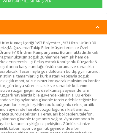
WHATSAPP İLE SİPARİŞ VER
Ürün Kumaş İçeriği %97 Polyester , %3 Likra.;Ürünü 30
riz.;Mağazamızı Takip Eden Müşterilerimize Özel
2. Ürüne %10 İndirim Kampanyamız Bulunmaktadır.;Erkek
 & Yağmurluk;Kışın soğuk günlerinde hem şık hem de
eklerin tercihi: İçi Peluş Astarlı Kapüşonlu Rüzgarlık &
koşullarına karşı sunduğu üstün koruma ve rahatlıkla
sı olacak. Tasarımıyla göz dolduran bu dış giyim ürünü,
tilinizi tamamlar.;İçi kürk astarlı yapısıyla soğuk
 kışlık mont, vücut ısınızı koruyarak maksimum konfor
ar, gün boyu süren sıcaklık ve rahat bir kullanım
 su ve rüzgar geçirmez özel kumaş sayesinde, ani
üzgarlı havalarda bile güvende kalırsınız. Bu erkek
nde ve kış aylarında güvenle tercih edebileceğiniz bir
 açısından zenginleştirilen bu kapüşonlu ceket, pratik
ormu sayesinde hareket özgürlüğünüz kısıtlanmaz,
hatça sürdürebilirsiniz. Fermuarlı bol cepleri, telefon,
şyalarınızı güvenle taşımanızı sağlar. Aynı zamanda bu
ı bir tasarımla şıklığınızı pekiştirir.;Günlük stilinize
lik kaban, spor ve günlük giyimde ideal bir