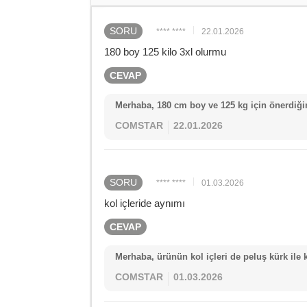
SORU
**** ****
22.01.2026
180 boy 125 kilo 3xl olurmu
CEVAP
Merhaba, 180 cm boy ve 125 kg için önerdiği
COMSTAR
22.01.2026
SORU
**** ****
01.03.2026
kol içleride aynımı
CEVAP
Merhaba, ürünün kol içleri de peluş kürk ile k
COMSTAR
01.03.2026