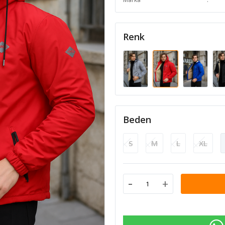
Renk
Beden
S
M
L
XL
-
+