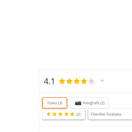
4.1
Tümü (3)
fotoğraflı (2)
(2)