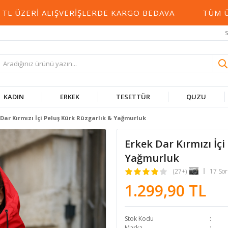
RI ALIŞVERIŞLERDE KARGO BEDAVA
TÜM ÜRÜNLER
S
KADIN
ERKEK
TESETTÜR
QUZU
 Dar Kırmızı İçi Peluş Kürk Rüzgarlık & Yağmurluk
Erkek Dar Kırmızı İçi
Yağmurluk
(27+)
17 So
1.299,90 TL
Stok Kodu
Marka