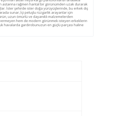
 eşofman altları veya kargo pantolonlarla rahatlıkla
alın astarına rağmen hantal bir görünümden uzak durarak
ar. İster şehirde ister doğa yürüyüşlerinde, bu erkek dış
r arada sunar.;İçi peluşlu rüzgarlık arayanlar için
rün, uzun ömürlü ve dayanıklı malzemelerden
ün vermeyen hem de modern görünmek isteyen erkeklerin
soğuk havalarda gardırobunuzun en güçlü parçası haline