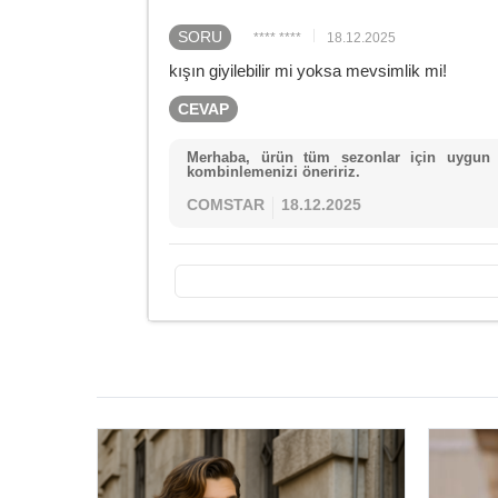
SORU
**** ****
18.12.2025
kışın giyilebilir mi yoksa mevsimlik mi!
CEVAP
Merhaba, ürün tüm sezonlar için uygun bi
kombinlemenizi öneririz.
COMSTAR
18.12.2025