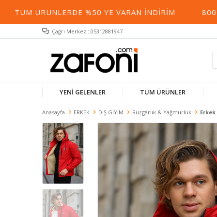
 ÜRÜNLERDE %50 YE VARAN İNDIRIM
800 TL ÜZE
Çağrı Merkezi: 05312881947
YENİ GELENLER
TÜM ÜRÜNLER
Anasayfa
ERKEK
DIŞ GİYİM
Rüzgarlık & Yağmurluk
Erkek