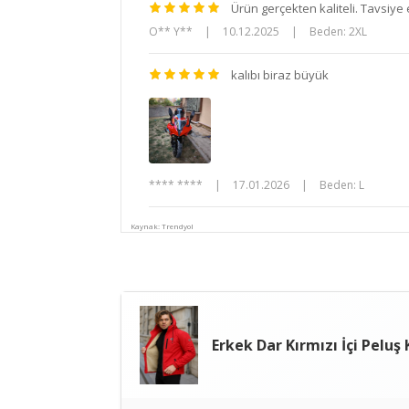
Ürün gerçekten kaliteli. Tavsiye 
O** Y**
|
10.12.2025
|
Beden: 2XL
kalıbı biraz büyük
**** ****
|
17.01.2026
|
Beden: L
Kaynak: Trendyol
Erkek Dar Kırmızı İçi Pelu