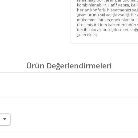
tamamlayıcıdır. Jean pantolonlar,
kombinlenebilir. Hafif yapısı, k
her an konforlu hissetmenizi sağl
giyim ürünü stil ve işlevselliği bi
mükemmel bir seçenek olan bu ü
üretilmiştir. Hem kaliteden öd
tercihi olacak bu kışlık ceket, 
gelecektir.;
Ürün Değerlendirmeleri