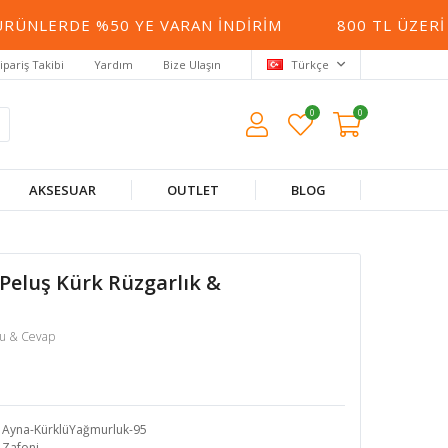
DE %50 YE VARAN İNDIRIM
800 TL ÜZERI ALIŞV
ipariş Takibi
Yardım
Bize Ulaşın
Türkçe
0
0
AKSESUAR
OUTLET
BLOG
 Peluş Kürk Rüzgarlık &
ru & Cevap
Ayna-KürklüYağmurluk-95
Zafoni