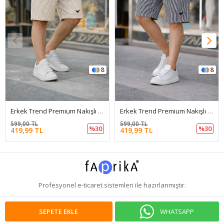
8
8
Erkek Trend Premium Nakışlı Çizgili Krem Şort
Erkek Trend Premium Nakışlı Çizgili Füme Şort
599,00 TL
599,00 TL
%30
%30
419,99 TL
419,99 TL
Profesyonel
e-ticaret
sistemleri ile hazırlanmıştır.
WHATSAPP
SEPETE EKLE