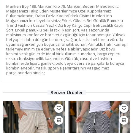
Manken Boy 188, Manken Kilo 78, Manken Bedeni M Bedendir..;
Mağazamızı Takip Eden Müşterilerimize Özel Kuponlarımız
Bulunmaktadır.; Daha Fazla Kadın/Erkek Giyim Ürünleri İçin
Mağazamızı İnceleyebilirsiniz.; Erkek Yüksek Bel Günlük Pamuklu
Trend Fashion Casual Yazlık Diz Boy Kargo Cepli Beli Lastikli Kapri
Şort. Erkek pamuklu beli lastikli kapri şort, yaz sezonunda
maksimum konfor ve hareket özgürlüğü için tasarlanmıştır. Yüksek
bel yapısı daha düzgün bir duruş sağlar, lastikli bel formu vücuda
uyum sağlarken gün boyunca rahatlık sunar. Pamuklu hafif kumaşı
terlemeyi minimize eder ve nefes alabilir yapıdadır. Diz boyu
kesimi sıcak günlerde ideal bir kullanım sunarken, kargo cepleri
ekstra fonksiyonellik kazandırır. Günlük, casual ve fashion
kombinlerde tişört, gömlek, polo veya oversize parçalarla kolayca
kombinlenebilir. Yazlık, spor ve şehir tarzının vazgeçilmez
parçalarından biridir.;
Benzer Ürünler