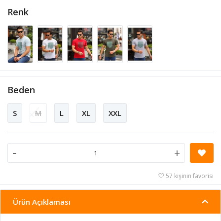
Renk
Beden
S
M
L
XL
XXL
-
+
57 kişinin favorisi
Ürün Açıklaması