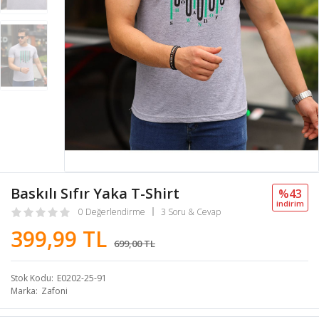
Baskılı Sıfır Yaka T-Shirt
%43
i̇ndi̇ri̇m
0 Değerlendirme
3 Soru & Cevap
399,99 TL
699,00 TL
Stok Kodu
E0202-25-91
Marka
Zafoni