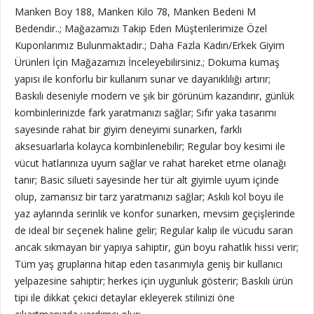
Manken Boy 188, Manken Kilo 78, Manken Bedeni M
Bedendir..; Mağazamızı Takip Eden Müşterilerimize Özel
Kuponlarımız Bulunmaktadır.; Daha Fazla Kadın/Erkek Giyim
Ürünleri İçin Mağazamızı İnceleyebilirsiniz.; Dokuma kumaş
yapısı ile konforlu bir kullanım sunar ve dayanıklılığı artırır;
Baskılı deseniyle modern ve şık bir görünüm kazandırır, günlük
kombinlerinizde fark yaratmanızı sağlar; Sıfır yaka tasarımı
sayesinde rahat bir giyim deneyimi sunarken, farklı
aksesuarlarla kolayca kombinlenebilir; Regular boy kesimi ile
vücut hatlarınıza uyum sağlar ve rahat hareket etme olanağı
tanır; Basic silueti sayesinde her tür alt giyimle uyum içinde
olup, zamansız bir tarz yaratmanızı sağlar; Askılı kol boyu ile
yaz aylarında serinlik ve konfor sunarken, mevsim geçişlerinde
de ideal bir seçenek haline gelir; Regular kalıp ile vücudu saran
ancak sıkmayan bir yapıya sahiptir, gün boyu rahatlık hissi verir;
Tüm yaş gruplarına hitap eden tasarımıyla geniş bir kullanıcı
yelpazesine sahiptir; herkes için uygunluk gösterir; Baskılı ürün
tipi ile dikkat çekici detaylar ekleyerek stilinizi öne