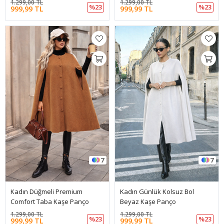
1.299,00 TL
1.299,00 TL
%23
%23
999,99 TL
999,99 TL
7
7
Kadın Düğmeli Premium
Kadın Günlük Kolsuz Bol
Comfort Taba Kaşe Panço
Beyaz Kaşe Panço
1.299,00 TL
1.299,00 TL
%23
%23
999,99 TL
999,99 TL