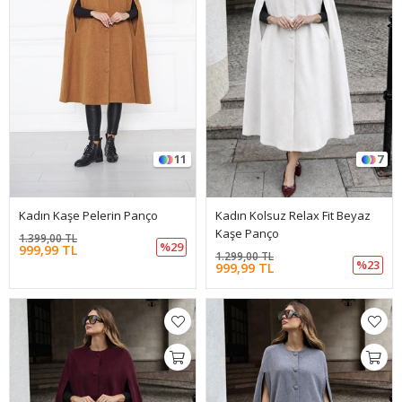
11
7
Kadın Kaşe Pelerin Panço
Kadın Kolsuz Relax Fit Beyaz
Kaşe Panço
1.399,00 TL
%29
999,99 TL
1.299,00 TL
%23
999,99 TL