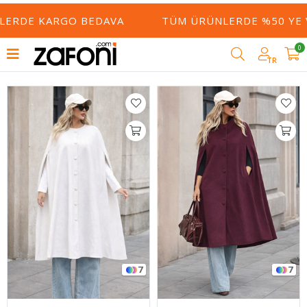
Filtrele
DE KARGO BEDAVA
TÜM ÜRÜNLERDE %50 YE VARAN
0
TR
7
7